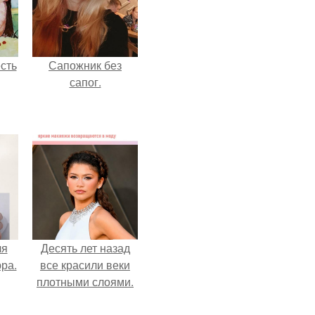
сть
Сапожник без
сапог.
ля
Десять лет назад
ра.
все красили веки
плотными слоями.