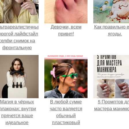
льтрареалистичный
Девочки, всем
Как правильно e
орогой лайфстайл
привет!
ягоды.
селфи снимок на
фронтальную
камеру.
Магия в чёрных
В любой сумке
5 Промптов д
флаконах: внутри
часто валяется
мастера маникю
прячется ваше
обычный
идеальное
пластиковый