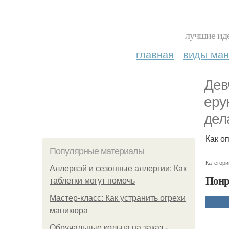
лучшие иде
главная
виды ма
Дев
еру
дел
Как о
Популярные материалы
Категори
Аллервэй и сезонные аллергии: Как
Понр
таблетки могут помочь
Мастер-класс: Как устранить огрехи
маникюра
Обручальные кольца на заказ -