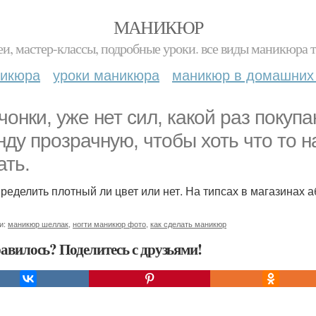
МАНИКЮР
и, мастер-классы, подробные уроки. все виды маникюра т
никюра
уроки маникюра
маникюр в домашних
чонки, уже нет сил, какой раз покупа
нду прозрачную, чтобы хоть что то на
ать.
пределить плотный ли цвет или нет. На типсах в магазинах а
и:
маникюр шеллак
,
ногти маникюр фото
,
как сделать маникюр
авилось? Поделитесь с друзьями!