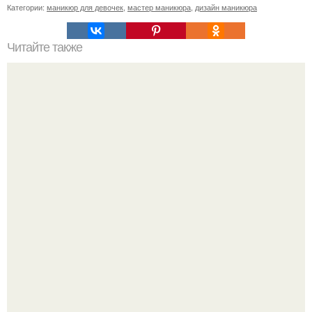
Категории:
маникюр для девочек
,
мастер маникюра
,
дизайн маникюра
Читайте также
Цитаты про маникюр. 20 золотых цитат Коко шанель:
Стильный образ для девочек.