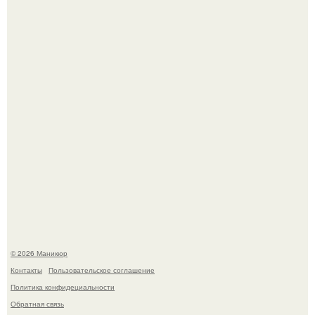
Нюдовый педикюр - это "Тихая Роскошь" в уходе.
Селена Гомес дала фанатам хоть какой-то повод
успокоиться на фоне всех разговоров о свадьбе Тейлор
свифт.
© 2026 Маникюр
Контакты
Пользовательское соглашение
Политика конфидециальности
Обратная связь