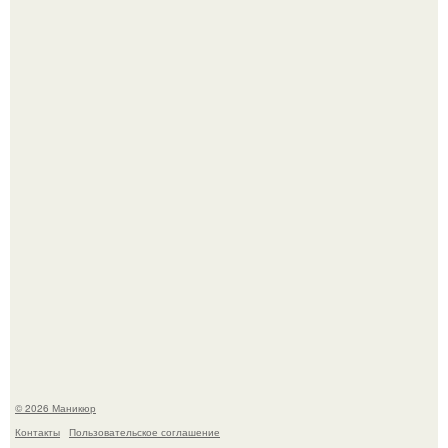
Селена Гомес дала фанатам хоть какой-то повод
успокоиться на фоне всех разговоров о свадьбе Тейлор
свифт.
В нижегородской области трагически погибла 14-летняя
школьница - она покончила с собой на фоне подготовки к
контрольной по английскому языку.
© 2026 Маникюр
Контакты
Пользовательское соглашение