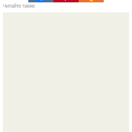
Читайте также
Ищу мастера в своём районе, спрашиваю о самом
главном, и офигеваю!
Стильный образ для девочек.