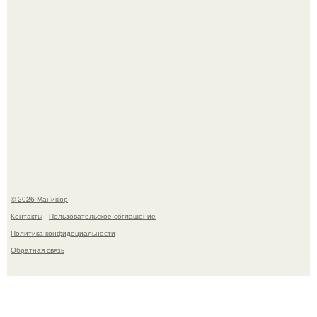
В нижегородской области трагически погибла 14-летняя
школьница - она покончила с собой на фоне подготовки к
контрольной по английскому языку.
© 2026 Маникюр
Контакты
Пользовательское соглашение
Политика конфидециальности
Обратная связь