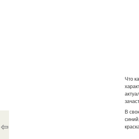
Что к
харак
актуа
зачас
В сво
синий
⇦
краск