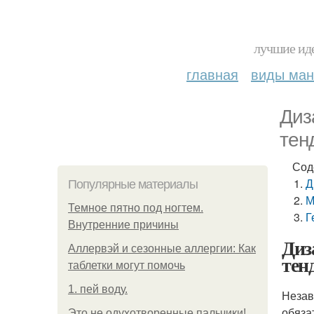
лучшие иде
главная
виды ма
Диз
тен
Сод
Д
Популярные материалы
М
Темное пятно под ногтем.
Г
Внутренние причины
Диз
Аллервэй и сезонные аллергии: Как
тен
таблетки могут помочь
1. пей воду.
Незав
обяза
Это не одухотворенные пальчики!