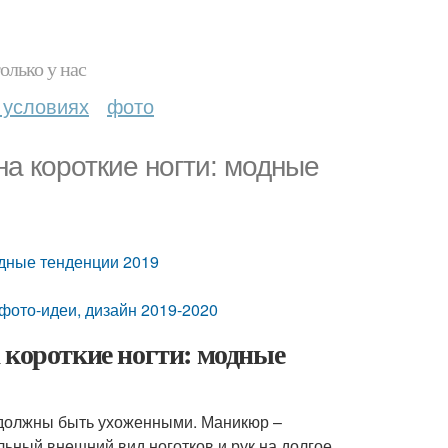
олько у нас
 условиях
фото
на короткие ногти: модные
одные тенденции 2019
 фото-идеи, дизайн 2019-2020
 короткие ногти: модные
и должны быть ухоженными. Маникюр –
ьный внешний вид ноготков и рук на долгое