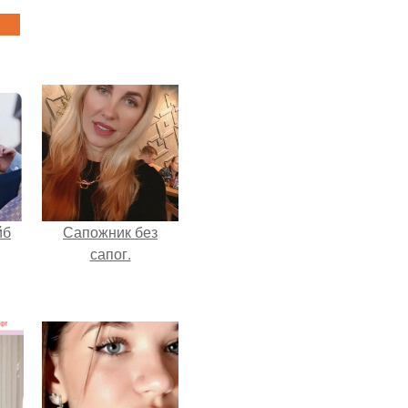
йб
Сапожник без
сапог.