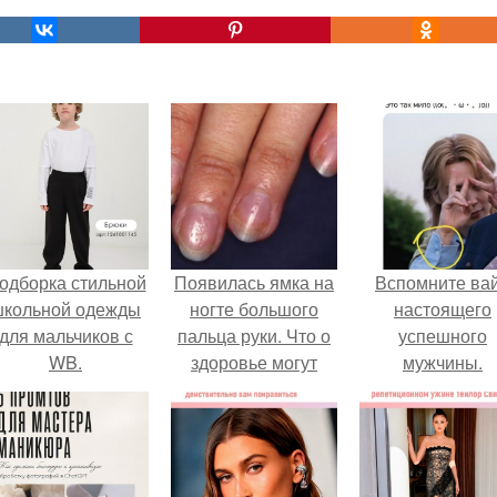
одборка стильной
Появилась ямка на
Вспомните ва
школьной одежды
ногте большого
настоящего
для мальчиков с
пальца руки. Что о
успешного
WB.
здоровье могут
мужчины.
рассказать ногти?
Почему на них
появляются белые
пятна, вмятины,
бугры и волны?