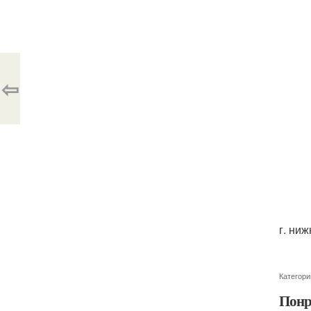
⇦
г. ниж
Категори
Понр