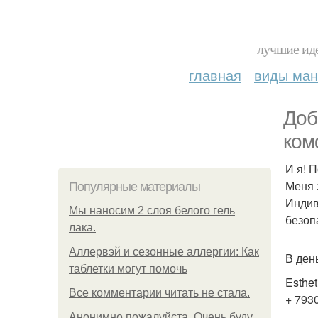
лучшие иде
главная
виды ма
Доб
ком
И я! 
Меня 
Популярные материалы
Индив
Мы наносим 2 слоя белого гель
безоп
лака.
Аллервэй и сезонные аллергии: Как
В ден
таблетки могут помочь
Esthet
Все комментарии читать не стала.
+ 793
Анонимно пожалуйста. Очень буду