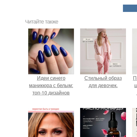
Читайте также
Идеи синего
Стильный образ
П
маникюра с белым:
для девочек.
топ-10 дизайнов