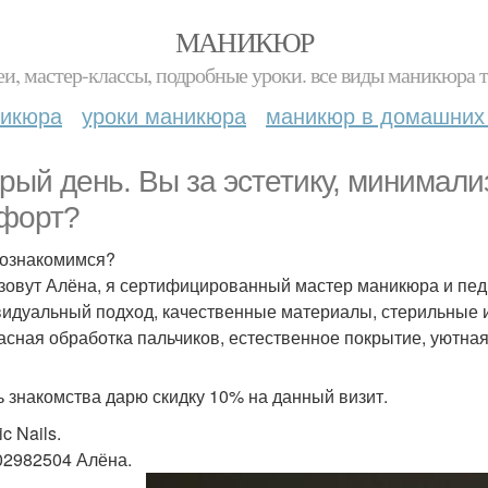
МАНИКЮР
и, мастер-классы, подробные уроки. все виды маникюра т
никюра
уроки маникюра
маникюр в домашних
рый день. Вы за эстетику, минимализ
форт?
Познакомимся?
зовут Алёна, я сертифицированный мастер маникюра и педи
идуальный подход, качественные материалы, стерильные и
асная обработка пальчиков, естественное покрытие, уютна
ь знакомства дарю скидку 10% на данный визит.
ic Nails.
02982504 Алёна.