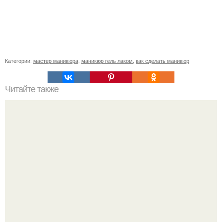
Категории:
мастер маникюра
,
маникюр гель лаком
,
как сделать маникюр
Читайте также
Мудрые советы для девушек?