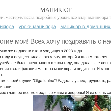
МАНИКЮР
и, мастер-классы, подробные уроки. все виды маникюра т
никюра
уроки маникюра
маникюр в домашних
огие мои! Всех хочу поздравить с 
ечно же подвести итоги уходящего 2023 года.
м году я осуществила свою мечту, которой я шла много лет.
учеба ее было очень много в этом году, она далась не легко
ения квалификации мастера маникюра и педикюра. И много
т.
тия своей студии "Olga Ionina"! Радость, успех, трудность,
ивания.
мое главное все мои родные живы и здоровы! Я их очень с