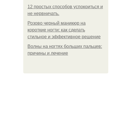
12 простых способов успокоиться и
не нервничать.
Розово черный маникюр на
короткие ногти: как сделать
стильное и эффективное решение
Волны на ногтях больших пальцев:
причины и лечение