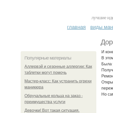
лучшие иде
главная
виды ма
Дор
И кон
В это
Популярные материалы
Была 
Аллервэй и сезонные аллергии: Как
Получ
таблетки могут помочь
Ремон
Мастер-класс: Как устранить огрехи
Откры
маникюра
переж
Но са
Обручальные кольца на заказ -
преимущества услуги
Девочки! Вот такая ситуация.