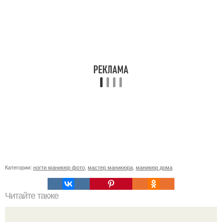
Категории:
ногти маникюр фото
,
мастер маникюра
,
маникюр дома
Читайте также