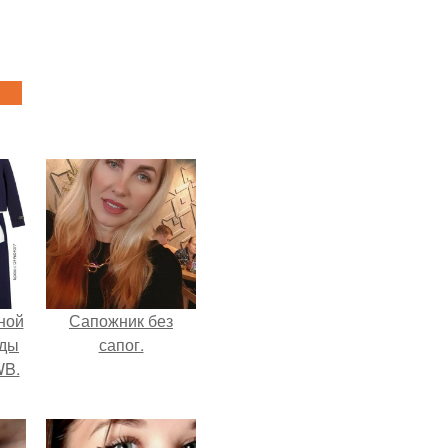
ной
Сапожник без
жды
сапог.
WB.