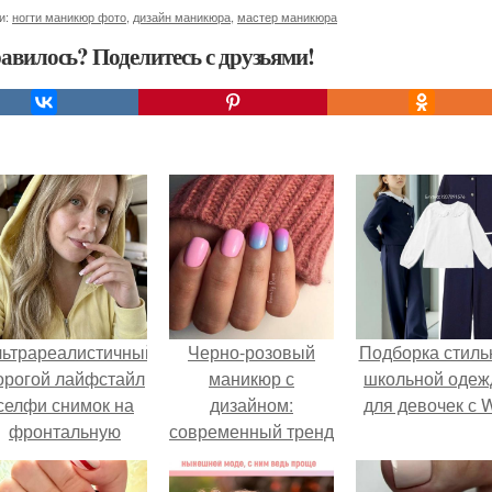
и:
ногти маникюр фото
,
дизайн маникюра
,
мастер маникюра
авилось? Поделитесь с друзьями!
льтрареалистичный
Черно-розовый
Подборка стиль
орогой лайфстайл
маникюр с
школьной оде
селфи снимок на
дизайном:
для девочек с 
фронтальную
современный тренд
камеру.
в мире маникюра