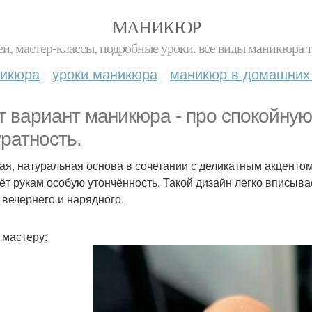
МАНИКЮР
и, мастер-классы, подробные уроки. все виды маникюра т
никюра
уроки маникюра
маникюр в домашних
т вариант маникюра - про спокойную
уратность.
ая, натуральная основа в сочетании с деликатным акцентом
ёт рукам особую утончённость. Такой дизайн легко вписывае
 вечернего и нарядного.
 мастеру: