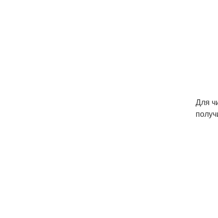
Для ч
получ