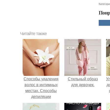
Категори
Понр
Читайте также
Способы удаления
Стильный образ
У
волос в интимных
для девочек.
д
местах. Способы
депиляции
интимных зон, их
плюсы и минусы.