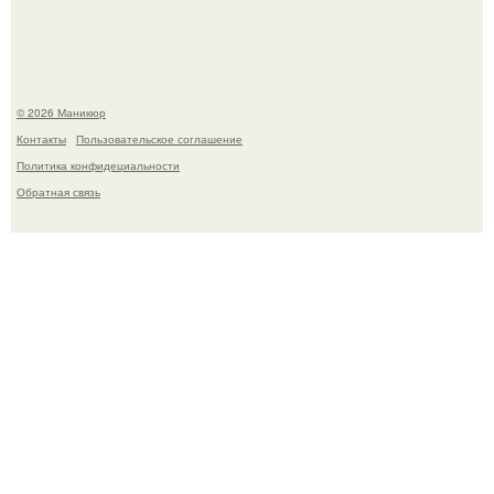
Нюдовый педикюр - это "Тихая Роскошь" в уходе.
© 2026 Маникюр
Контакты
Пользовательское соглашение
Политика конфидециальности
Обратная связь