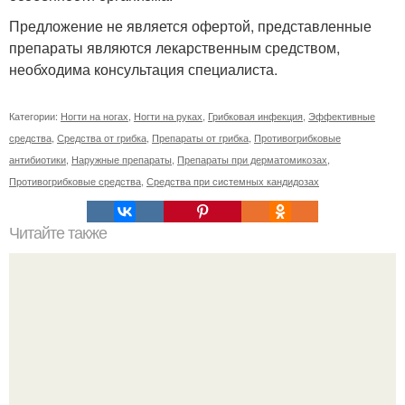
Предложение не является офертой, представленные
препараты являются лекарственным средством,
необходима консультация специалиста.
Категории:
Ногти на ногах
,
Ногти на руках
,
Грибковая инфекция
,
Эффективные
средства
,
Средства от грибка
,
Препараты от грибка
,
Противогрибковые
антибиотики
,
Наружные препараты
,
Препараты при дерматомикозах
,
Противогрибковые средства
,
Средства при системных кандидозах
Читайте также
Сколько отрастает ноготь. Как происходит процесс роста