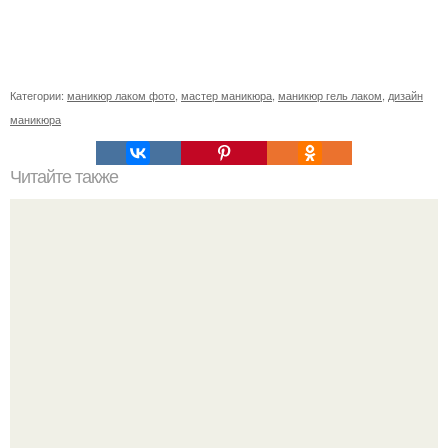
Категории:
маникюр лаком фото
,
мастер маникюра
,
маникюр гель лаком
,
дизайн
маникюра
Читайте также
Как правильно делать шугаринг?