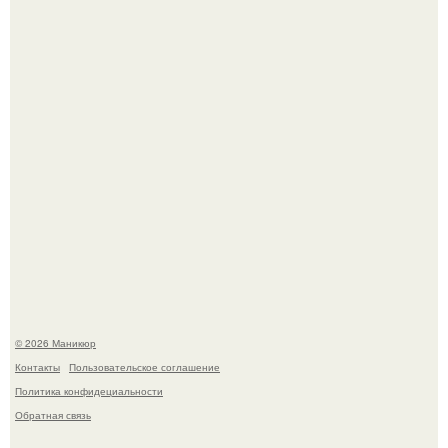
5 Промптов для мастера маникюра.
Нюдовый педикюр - это "Тихая Роскошь" в уходе.
© 2026 Маникюр
Контакты
Пользовательское соглашение
Политика конфидециальности
Обратная связь