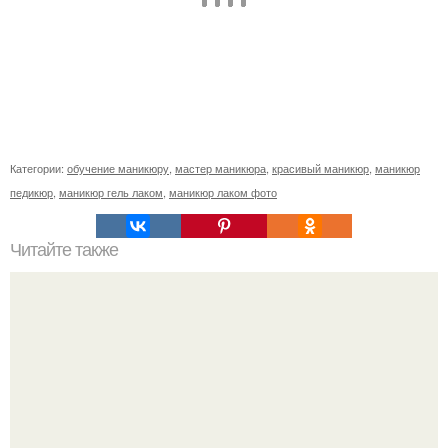
Категории:
обучение маникюру
,
мастер маникюра
,
красивый маникюр
,
маникюр
педикюр
,
маникюр гель лаком
,
маникюр лаком фото
Читайте также
Такую маску попробовали все мои подруги, в том числе