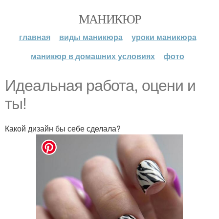
МАНИКЮР
главная
виды маникюра
уроки маникюра
маникюр в домашних условиях
фото
Идеальная работа, оцени и
ты!
Какой дизайн бы себе сделала?