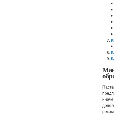
К
К
К
Ман
обр
Пасте
предп
иначе
допол
реком