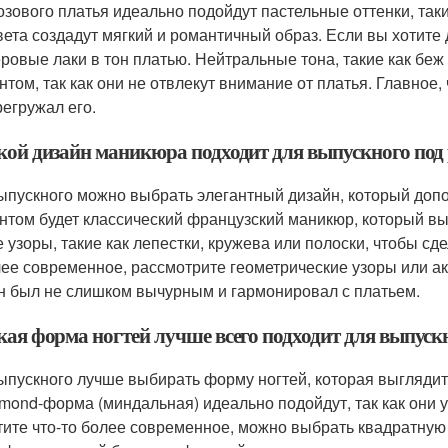
озового платья идеально подойдут пастельные оттенки, так
вета создадут мягкий и романтичный образ. Если вы хотите
еровые лаки в тон платью. Нейтральные тона, такие как бе
нтом, так как они не отвлекут внимание от платья. Главное
регружал его.
акой дизайн маникюра подходит для выпускного под 
ыпускного можно выбрать элегантный дизайн, который доп
нтом будет классический французский маникюр, который вы
е узоры, такие как лепестки, кружева или полоски, чтобы сд
лее современное, рассмотрите геометрические узоры или ак
н был не слишком вычурным и гармонировал с платьем.
акая форма ногтей лучше всего подходит для выпуск
ыпускного лучше выбирать форму ногтей, которая выглядит
lmond-форма (миндальная) идеально подойдут, так как они 
тите что-то более современное, можно выбрать квадратную