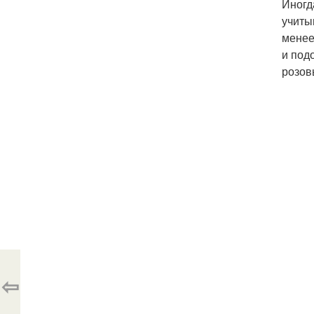
Иногд
учиты
менее
и под
розов
⇦