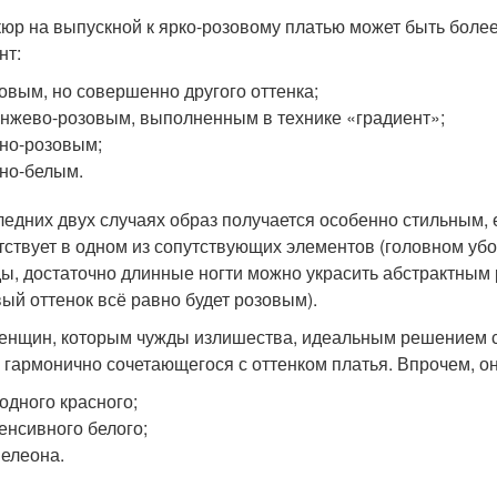
юр на выпускной к ярко-розовому платью может быть боле
нт:
овым, но совершенно другого оттенка;
нжево-розовым, выполненным в технике «градиент»;
но-розовым;
но-белым.
ледних двух случаях образ получается особенно стильным,
тствует в одном из сопутствующих элементов (головном убор
ы, достаточно длинные ногти можно украсить абстрактным 
вый оттенок всё равно будет розовым).
енщин, которым чужды излишества, идеальным решением с
, гармонично сочетающегося с оттенком платья. Впрочем, он
одного красного;
енсивного белого;
елеона.