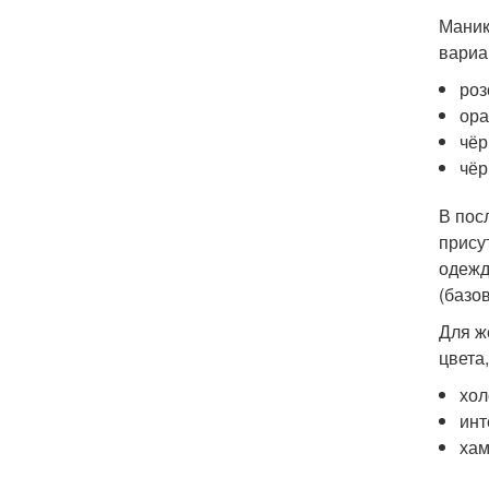
Маник
вариа
роз
ора
чёр
чёр
В пос
прису
одежд
(базо
Для ж
цвета
хол
инт
хам