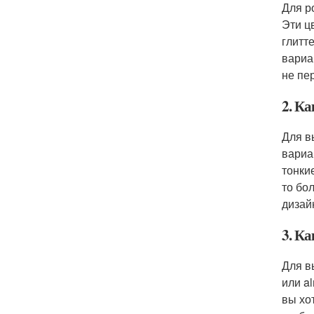
Для р
Эти ц
глитт
вариа
не пе
2. К
Для в
вариа
тонки
то бо
дизай
3. К
Для в
или a
вы хо