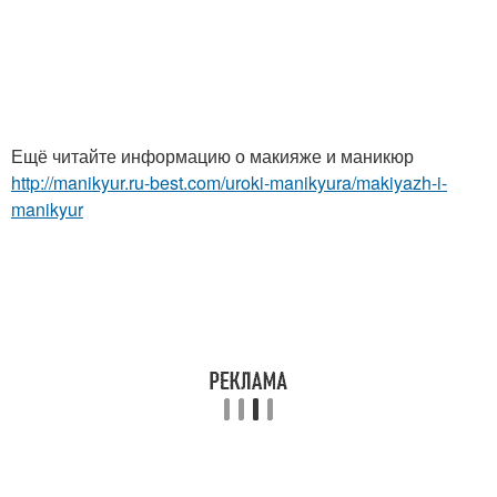
Ещё читайте информацию о макияже и маникюр
http://manikyur.ru-best.com/uroki-manikyura/makiyazh-i-
manikyur