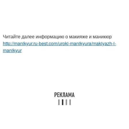
Читайте далее информацию о макияже и маникюр
http://manikyur.ru-best.com/uroki-manikyura/makiyazh-i-
manikyur