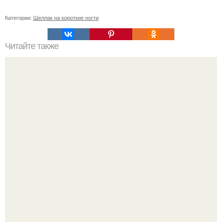
Категории:
Шеллак на короткие ногти
Читайте также
Дорогие девушки? Всех желающих на акцию
"Знакомство с Мастером приглашаю".