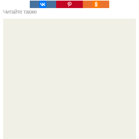
Читайте также
Текст для рекламы мастера маникюра. Как мастеру
маникюра запустить сарафанный маркетинг?
Ультрареалистичный дорогой лайфстайл селфи снимок