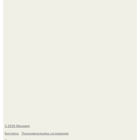
Нюдовый педикюр - это "Тихая Роскошь" в уходе.
Селена Гомес дала фанатам хоть какой-то повод
успокоиться на фоне всех разговоров о свадьбе Тейлор
свифт.
© 2026 Маникюр
Контакты
Пользовательское соглашение