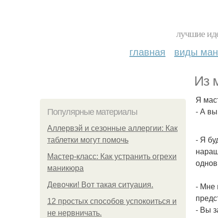
лучшие иде
главная
виды ма
Из 
Я мас
- А в
Популярные материалы
Аллервэй и сезонные аллергии: Как
- Я б
таблетки могут помочь
наращ
Мастер-класс: Как устранить огрехи
однов
маникюра
Девочки! Вот такая ситуация.
- Мне
предс
12 простых способов успокоиться и
- Вы 
не нервничать.