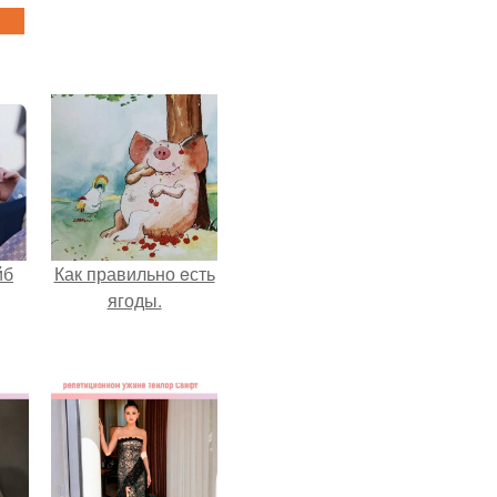
йб
Как правильно eсть
ягоды.