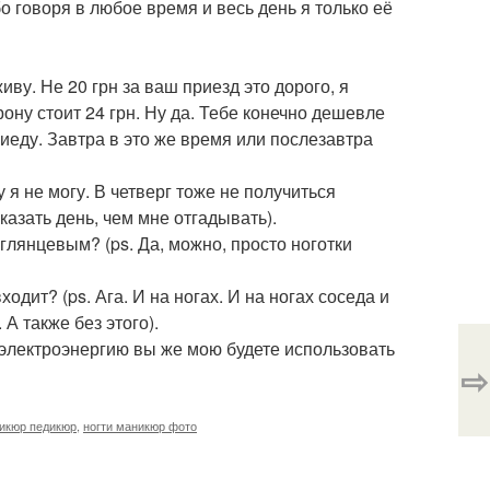
о говоря в любое время и весь день я только её
иву. Не 20 грн за ваш приезд это дорого, я
рону стоит 24 грн. Ну да. Тебе конечно дешевле
риеду. Завтра в это же время или послезавтра
 я не могу. В четверг тоже не получиться
казать день, чем мне отгадывать).
глянцевым? (ps. Да, можно, просто ноготки
ходит? (ps. Ага. И на ногах. И на ногах соседа и
А также без этого).
, электроэнергию вы же мою будете использовать
⇨
икюр педикюр
,
ногти маникюр фото