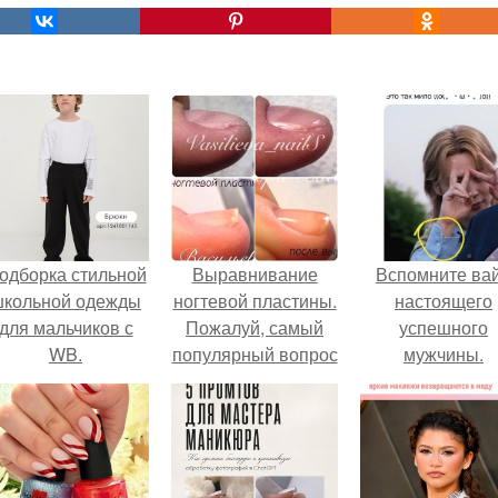
одборка стильной
Выравнивание
Вспомните ва
школьной одежды
ногтевой пластины.
настоящего
для мальчиков с
Пожалуй, самый
успешного
WB.
популярный вопрос
мужчины.
среди клиентов:
"что такое
выравнивание
ногтевой пластины
и для чего это