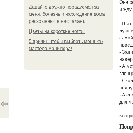
Она р
Давайте дружно порадуемся за
и жду,
меня, болезнь и нахождение дома
раскрывают в нас талант.
- Вы 
лучше
Цветы на короткие ногти.
самой
5 причин чтобы выбрать меня как
приеду
мастера маникюра!
- Зап
навер
- А м
глянц
- Скол
подру
- А е
⇦
для л
Категори
Понр