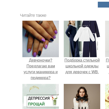
Читайте также
Девчоночки?
Подборка стильной
П
Предлагаю вам
школьной одежды
услуги маникюра и
для девочек с WB.
педикюра?