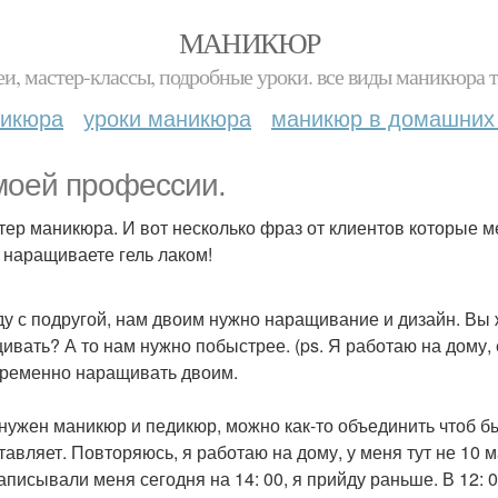
МАНИКЮР
и, мастер-классы, подробные уроки. все виды маникюра т
никюра
уроки маникюра
маникюр в домашних
моей профессии.
тер маникюра. И вот несколько фраз от клиентов которые м
ы наращиваете гель лаком!
уду с подругой, нам двоим нужно наращивание и дизайн. В
ивать? А то нам нужно побыстрее. (ps. Я работаю на дому, 
ременно наращивать двоим.
 нужен маникюр и педикюр, можно как-то объединить чтоб бы
тавляет. Повторяюсь, я работаю на дому, у меня тут не 10 ма
записывали меня сегодня на 14: 00, я прийду раньше. В 12: 0