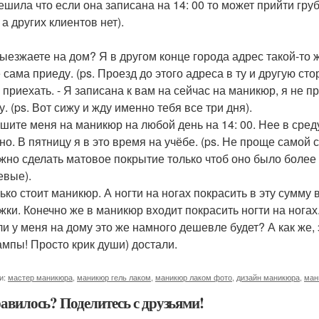
ешила что если она записана на 14: 00 то может прийти груб
 а других клиентов нет).
выезжаете на дом? Я в другом конце города адрес такой-то ж
 сама приеду. (ps. Проезд до этого адреса в ту и другую сто
 приехать. - Я записана к вам на сейчас на маникюр, я не п
. (ps. Вот сижу и жду именно тебя все три дня).
ишите меня на маникюр на любой день на 14: 00. Нее в среду
но. В пятницу я в это время на учёбе. (ps. Не проще самой с
ожно сделать матовое покрытие только чтоб оно было более 
евые).
ько стоит маникюр. А ногти на ногах покрасить в эту сумму в
жки. Конечно же в маникюр входит покрасить ногти на ногах. 
сли у меня на дому это же намного дешевле будет? А как же
ампы! Просто крик души) достали.
и:
мастер маникюра
,
маникюр гель лаком
,
маникюр лаком фото
,
дизайн маникюра
,
ман
авилось? Поделитесь с друзьями!