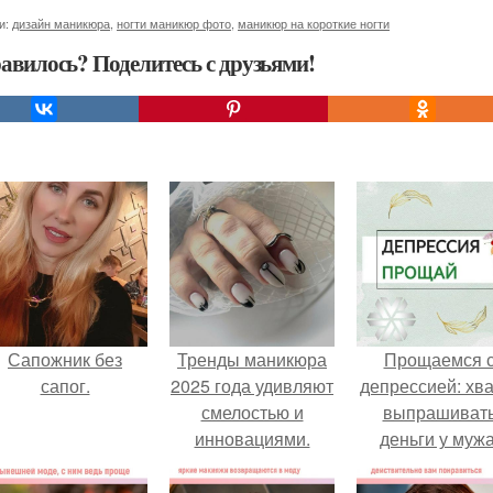
и:
дизайн маникюра
,
ногти маникюр фото
,
маникюр на короткие ногти
авилось? Поделитесь с друзьями!
Сапожник без
Тренды маникюра
Прощаемся 
сапог.
2025 года удивляют
депрессией: хва
смелостью и
выпрашиват
инновациями.
деньги у мужа