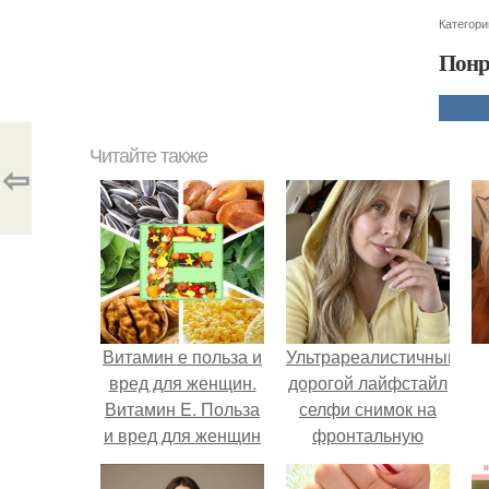
Категори
Понр
Читайте также
⇦
Витамин е польза и
Ультрареалистичный
вред для женщин.
дорогой лайфстайл
Витамин E. Польза
селфи снимок на
и вред для женщин
фронтальную
камеру.