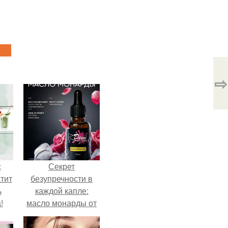
⇨
с
Секрет
тит
безупречности в
ь
каждой капле:
!
масло монарды от
Demi Sweet.