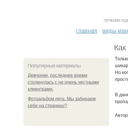
лучшие иде
главная
виды ма
Как
Тольк
шикар
Популярные материалы
Но ког
Девчонки, последнее время
прост
столкнулась с не очень честными
клиентками.
В дан
Фотоальбом лета. Мы забираем
пропа
себе на страницу?
Автор