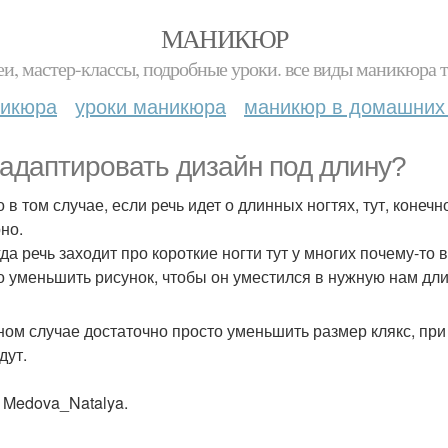
МАНИКЮР
и, мастер-классы, подробные уроки. все виды маникюра т
никюра
уроки маникюра
маникюр в домашних
 адаптировать дизайн под длину?
о в том случае, если речь идет о длинных ногтях, тут, конеч
но.
да речь заходит про короткие ногти тут у многих почему-то 
о уменьшить рисунок, чтобы он уместился в нужную нам дли
ном случае достаточно просто уменьшить размер клякс, при 
дут.
 Medova_Natalya.