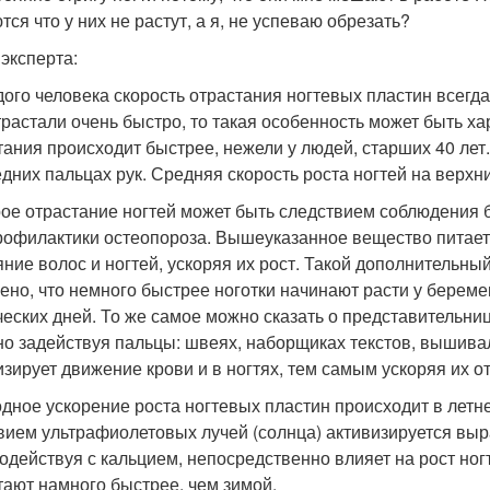
ся что у них не растут, а я, не успеваю обрезать?
 эксперта:
дого человека скорость отрастания ногтевых пластин всегда
трастали очень быстро, то такая особенность может быть ха
тания происходит быстрее, нежели у людей, старших 40 лет.
едних пальцах рук. Средняя скорость роста ногтей на верхни
ое отрастание ногтей может быть следствием соблюдения б
рофилактики остеопороза. Вышеуказанное вещество питает 
яние волос и ногтей, ускоряя их рост. Такой дополнительн
ено, что немного быстрее ноготки начинают расти у берем
ческих дней. То же самое можно сказать о представительниц
но задействуя пальцы: швеях, наборщиках текстов, вышив
изирует движение крови и в ногтях, тем самым ускоряя их о
дное ускорение роста ногтевых пластин происходит в летне
вием ультрафиолетовых лучей (солнца) активизируется выр
одействуя с кальцием, непосредственно влияет на рост ногт
тают намного быстрее, чем зимой.