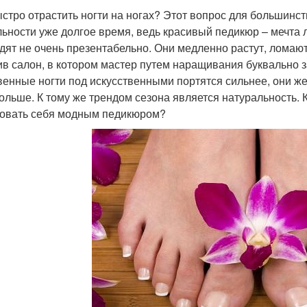
ыстро отрастить ногти на ногах? Этот вопрос для большинс
льности уже долгое время, ведь красивый педикюр – мечта
дят не очень презентабельно. Они медленно растут, ломают
ив салон, в котором мастер путем наращивания буквально з
венные ногти под искусственными портятся сильнее, они же
ольше. К тому же трендом сезона является натуральность. К
овать себя модным педикюром?