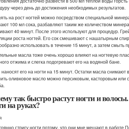
товления достаточно развести в 500 мл теплой воды горсть 
дуру через день до достижения необходимых результатов.
ять на рост ногтей можно посредством специальной минера
ают 100 мл сока, разбавляют таким же количеством минера
ивают 40 минут. После этого используют для процедур. Гре
ляции роста ногтей. Его сок смешивают с нашатырным спирт
ообразно использовать в течение 15 минут, а затем смыть п
тельные масла тоже очень хорошо влияют на ногтевую плас
ного отжима и слегка подогревают его на водяной бане.
 наносят его на ногти на 15 минут. Остатки масла снимают
ить оливковое масло можно персиковым, касторовым или с
а.
ему так быстро растут ногти и волосы.
ти на руках?
я
тоянно стригу ногти потому, что они мне мешают в работе 