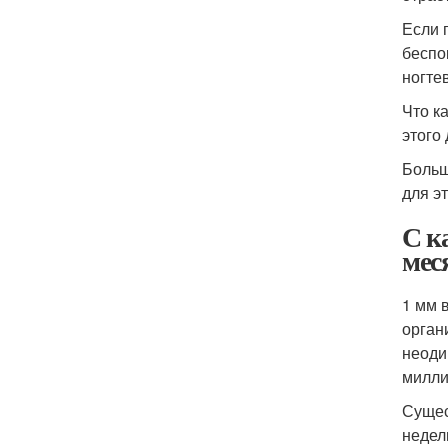
Если 
беспо
ногте
Что к
этого
Больш
для э
С к
мес
1 мм в
органи
неоди
милли
Сущес
недел