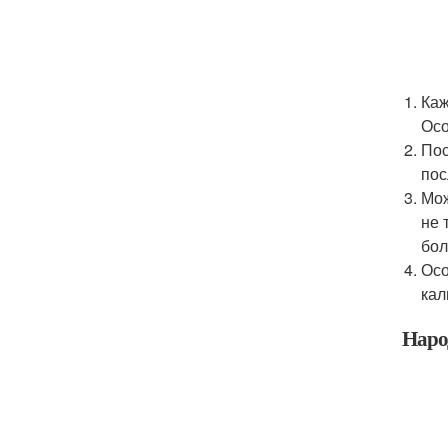
Каж
Осо
Пос
пос
Мож
не 
бол
Осо
кал
Наро