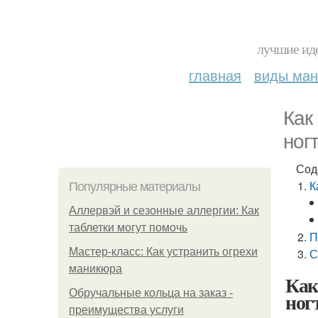
лучшие иде
главная
виды ма
Как
ног
Сод
К
Популярные материалы
Аллервэй и сезонные аллергии: Как
таблетки могут помочь
П
Мастер-класс: Как устранить огрехи
С
маникюра
Как
Обручальные кольца на заказ -
ног
преимущества услуги