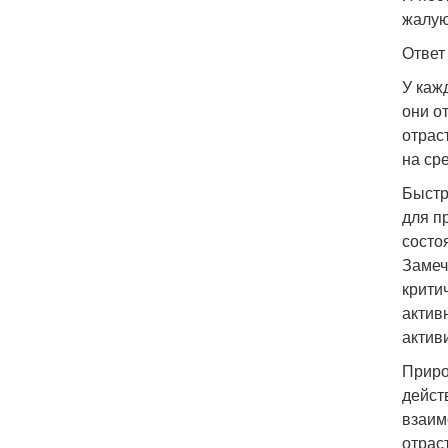
жалуют
Ответ
У каж
они о
отрас
на ср
Быстр
для п
состо
Замеч
крити
актив
актив
Приро
дейст
взаим
отрас