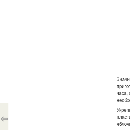
Значи
приго
часа,
необх
Укреп
⇦
пласт
яблоч