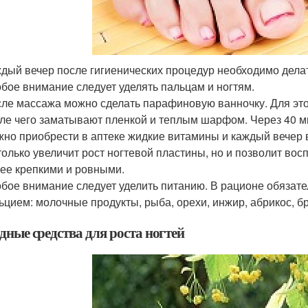
дый вечер после гигиенических процедур необходимо дела
бое внимание следует уделять пальцам и ногтям.
ле массажа можно сделать парафиновую ванночку. Для этог
ле чего заматывают пленкой и теплым шарфом. Через 40 м
но приобрести в аптеке жидкие витамины и каждый вечер в
только увеличит рост ногтевой пластины, но и позволит вос
ее крепкими и ровными.
бое внимание следует уделить питанию. В рационе обязате
ьцием: молочные продукты, рыба, орехи, инжир, абрикос, бр
дные средства для роста ногтей