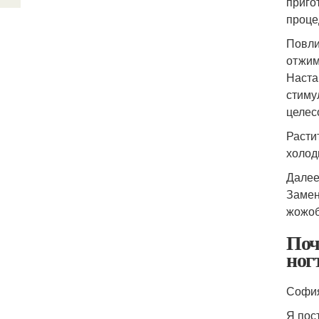
приго
проце
Повли
отжим
Наста
стиму
целес
Расти
холод
Далее
Замен
жожоб
Поч
ног
Софи
Я пос