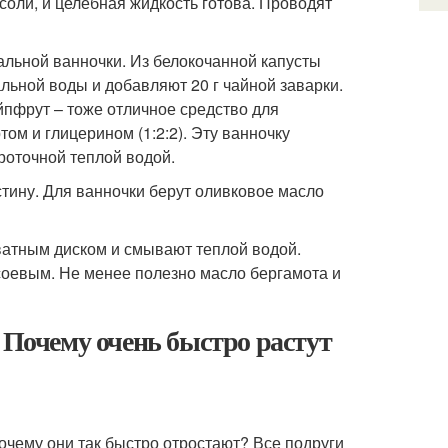
соли, и целебная жидкость готова. Проводят
льной ванночки. Из белокочанной капусты
льной воды и добавляют 20 г чайной заварки.
йпфрут – тоже отличное средство для
ом и глицерином (1:2:2). Эту ванночку
роточной теплой водой.
тину. Для ванночки берут оливковое масло
 ватным диском и смывают теплой водой.
оевым. Не менее полезно масло бергамота и
 Почему очень быстро растут
Почему они так быстро отростают? Все подруги