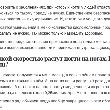
говорить о заболеваниях, при которых ногти у людей отраст
коиться по такому поводу не нужно. Единственное безопа
вых пластин — их укорачивание. И, кстати, чем чаще это дел
асается уменьшения в меню количества кисломолочной проду
 делать не нужно. Так можно только навредить здоровью.
инство представительниц прекрасного пола только мечтает 
того всевозможные ванночки и принимает внутрь кальциес
акой скоростью растут ногти на ногах.
яц?
 неделю ,получается 4 мм в месяц , а если в общем плане то
зма и от кальция в нём .А на ногах ногти растут в 3 раза д
накова. А вот ногти на ногах растут медленнее, и их рост за
метра,а в неделю около 0,25миллиметра. А вот полностью н
твовал ряд обычаев, когда вообще запрещалось ногти обре
и.