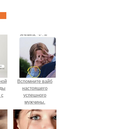
ной
Вспомните вайб
жды
настоящего
 с
успешного
мужчины.