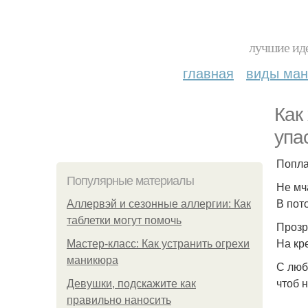
лучшие иде
главная
виды ма
Как
упа
Попла
Популярные материалы
Не мч
В пот
Аллервэй и сезонные аллергии: Как
таблетки могут помочь
Прозр
На кр
Мастер-класс: Как устранить огрехи
маникюра
С люб
чтоб н
Девушки, подскажите как
правильно наносить