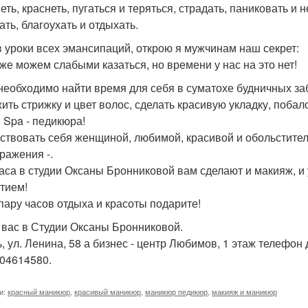
еть, краснеть, пугаться и теряться, страдать, паниковать и 
ать, благоухать и отдыхать.
 уроки всех эмансипаций, открою я мужчинам наш секрет:
же можем слабыми казаться, но времени у нас на это нет!
 необходимо найти время для себя в суматохе будничных заб
ить стрижку и цвет волос, сделать красивую укладку, побал
 Spa - педикюра!
ствовать себя женщиной, любимой, красивой и обольстите
ражения -.
часа в студии Оксаны Бронниковой вам сделают и макияж, и у
тием!
пару часов отдыха и красоты подарите!
вас в Студии Оксаны Бронниковой.
, ул. Ленина, 58 а бизнес - центр Любимов, 1 этаж телефон 
04614580.
и:
красный маникюр
,
красивый маникюр
,
маникюр педикюр
,
макияж и маникюр