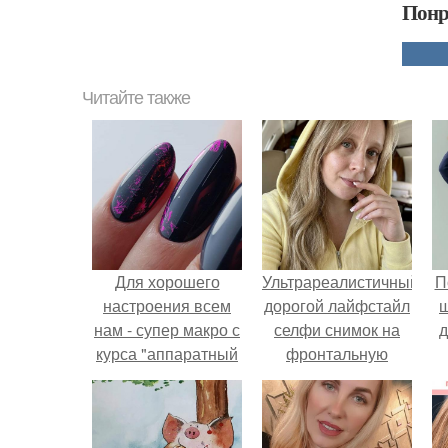
Понр
Читайте также
Для хорошего
Ультрареалистичный
П
настроения всем
дорогой лайфстайл
нам - супер макро с
селфи снимок на
д
курса "аппаратный
фронтальную
маникюр без?
камеру.