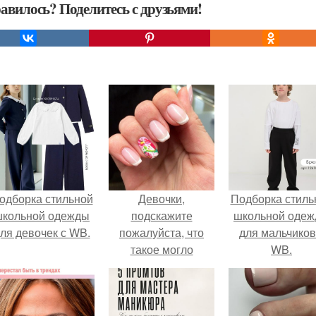
авилось? Поделитесь с друзьями!
одборка стильной
Девочки,
Подборка стиль
школьной одежды
подскажите
школьной оде
ля девочек с WB.
пожалуйста, что
для мальчиков
такое могло
WB.
случиться?