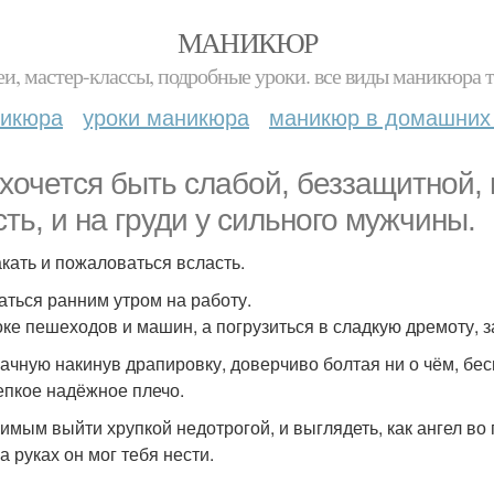
МАНИКЮР
и, мастер-классы, подробные уроки. все виды маникюра т
никюра
уроки маникюра
маникюр в домашних
 хочется быть слабой, беззащитной,
сть, и на груди у сильного мужчины.
кать и пожаловаться всласть.
аться ранним утром на работу.
оке пешеходов и машин, а погрузиться в сладкую дремоту, з
ачную накинув драпировку, доверчиво болтая ни о чём, бе
епкое надёжное плечо.
имым выйти хрупкой недотрогой, и выглядеть, как ангел во 
а руках он мог тебя нести.