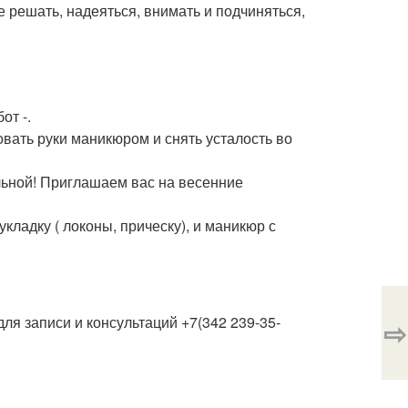
не решать, надеяться, внимать и подчиняться,
от -.
овать руки маникюром и снять усталость во
льной! Приглашаем вас на весенние
кладку ( локоны, прическу), и маникюр с
для записи и консультаций +7(342 239-35-
⇨