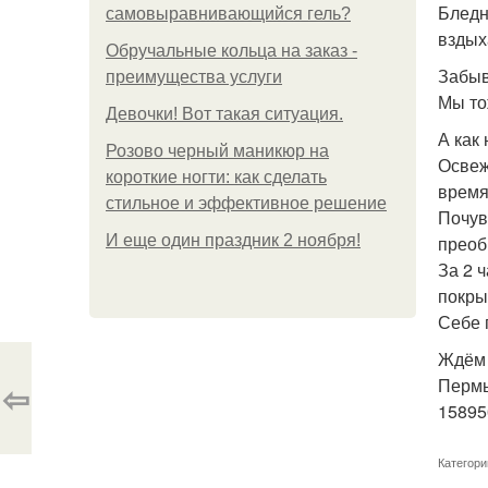
Бледн
самовыравнивающийся гель?
вздых
Обручальные кольца на заказ -
Забыв
преимущества услуги
Мы то
Девочки! Вот такая ситуация.
А как
Розово черный маникюр на
Освеж
короткие ногти: как сделать
время
стильное и эффективное решение
Почув
И еще один праздник 2 ноября!
преоб
За 2 
покры
Себе 
Ждём 
Пермь
⇦
15895
Категори