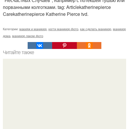
"Несчастных Случаев", например с потекшей тушью или
порванными колготками. tag: Articlekatherinepierce
Carekatherinepierce Katherine Pierce tvd.
Категории:
макияж и маникюр
,
ногти маникюр фото
,
как сделать маникюр
,
маникюр
дома
,
маникюр лаком фото
Читайте также
Чем заняться в дождливый день?