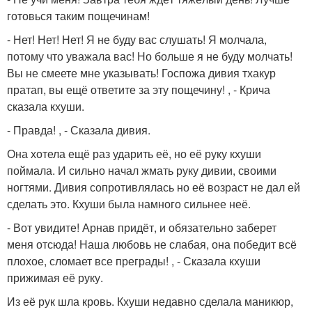
готовься таким пощечинам!
- Нет! Нет! Нет! Я не буду вас слушать! Я молчала,
потому что уважала вас! Но больше я не буду молчать!
Вы не смеете мне указывать! Госпожа дивия тхакур
пратап, вы ещё ответите за эту пощечину! , - Крича
сказала кхуши.
- Правда! , - Сказала дивия.
Она хотела ещё раз ударить её, но её руку кхуши
поймала. И сильно начал жмать руку дивии, своими
ногтями. Дивия сопротивлялась но её возраст не дал ей
сделать это. Кхуши была намного сильнее неё.
- Вот увидите! Арнав придёт, и обязательно заберет
меня отсюда! Наша любовь не слабая, она победит всё
плохое, сломает все преграды! , - Сказала кхуши
прижимая её руку.
Из её рук шла кровь. Кхуши недавно сделала маникюр,