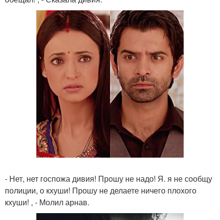
- Нет, нет госпожа дивия! Прошу не надо! Я. я не сообщу
полиции, о кхуши! Прошу не делаете ничего плохого
кхуши! , - Молил арнав.