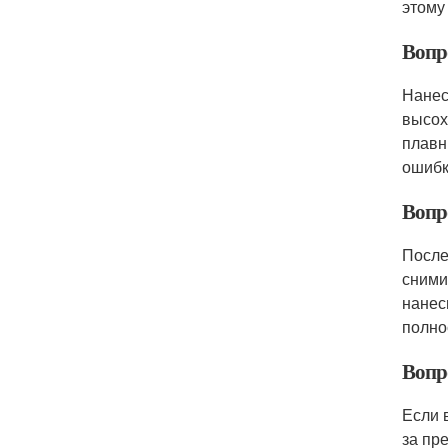
этому
Вопр
Нанес
высох
плавн
ошибк
Вопро
После
сними
нанес
полно
Вопр
Если 
за пр