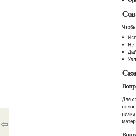
Фр
Сов
Чтобы
Исп
Не 
Дай
Увл
Свя
Вопр
Для с
полос
пилка
⇦
матер
Вопр