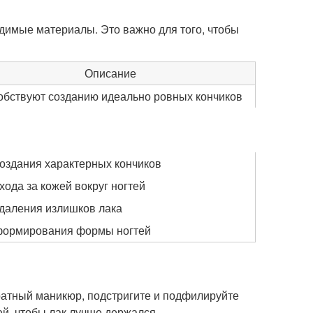
одимые материалы. Это важно для того, чтобы
Описание
обствуют созданию идеально ровных кончиков
оздания характерных кончиков
хода за кожей вокруг ногтей
даления излишков лака
формирования формы ногтей
ратный маникюр, подстригите и подфилируйте
ей, чтобы лак лучше держался.