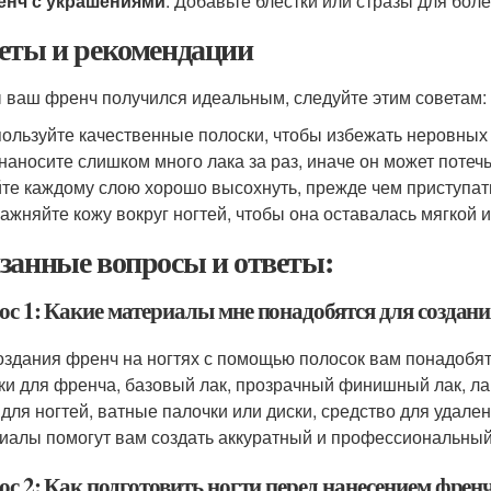
енч с украшениями
: Добавьте блестки или стразы для бол
еты и рекомендации
 ваш френч получился идеальным, следуйте этим советам:
ользуйте качественные полоски, чтобы избежать неровных 
наносите слишком много лака за раз, иначе он может потечь
те каждому слою хорошо высохнуть, прежде чем приступат
ажняйте кожу вокруг ногтей, чтобы она оставалась мягкой и
занные вопросы и ответы:
ос 1: Какие материалы мне понадобятся для создан
оздания френч на ногтях с помощью полосок вам понадоб
ки для френча, базовый лак, прозрачный финишный лак, лак
 для ногтей, ватные палочки или диски, средство для удален
иалы помогут вам создать аккуратный и профессиональны
ос 2: Как подготовить ногти перед нанесением френ