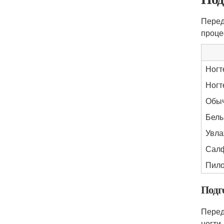
Перед
проце
Ногт
Ногт
Обыч
Белы
Увла
Салф
Пило
Подг
Перед
ногти