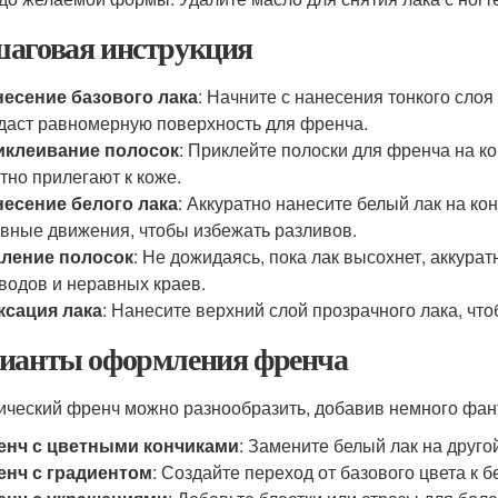
аговая инструкция
есение базового лака
: Начните с нанесения тонкого слоя
даст равномерную поверхность для френча.
иклеивание полосок
: Приклейте полоски для френча на ко
тно прилегают к коже.
есение белого лака
: Аккуратно нанесите белый лак на ко
вные движения, чтобы избежать разливов.
аление полосок
: Не дожидаясь, пока лак высохнет, аккура
водов и неравных краев.
ксация лака
: Нанесите верхний слой прозрачного лака, что
ианты оформления френча
ический френч можно разнообразить, добавив немного фант
енч с цветными кончиками
: Замените белый лак на друго
енч с градиентом
: Создайте переход от базового цвета к б