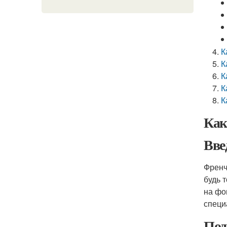
К
К
К
К
К
Как
Вве
Френч
будь 
на фо
специ
Под