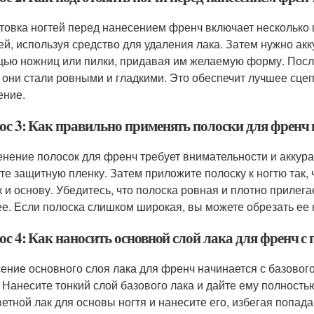
товка ногтей перед нанесением френч включает несколько 
тей, используя средство для удаления лака. Затем нужно ак
ью ножниц или пилки, придавая им желаемую форму. После
 они стали ровными и гладкими. Это обеспечит лучшее сцеп
ение.
ос 3: Как правильно применять полоски для френч 
нение полосок для френч требует внимательности и аккура
те защитную пленку. Затем приложите полоску к ногтю так, ч
к и основу. Убедитесь, что полоска ровная и плотно прилег
ее. Если полоска слишком широкая, вы можете обрезать ее
ос 4: Как наносить основной слой лака для френч с
ение основного слоя лака для френч начинается с базового
. Нанесите тонкий слой базового лака и дайте ему полност
ветной лак для основы ногтя и нанесите его, избегая попада