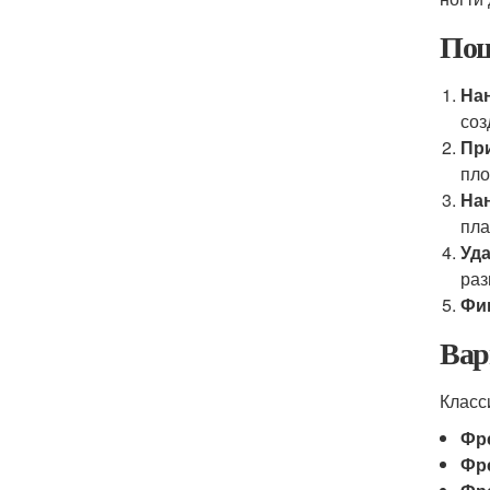
Пош
Нан
соз
Пр
пло
Нан
пла
Уд
раз
Фи
Вар
Класс
Фр
Фр