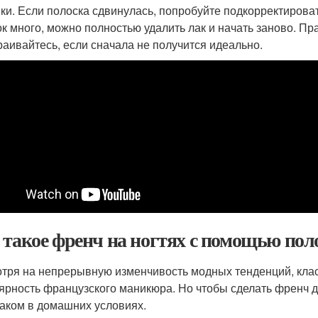
ки. Если полоска сдвинулась, попробуйте подкорректирова
к много, можно полностью удалить лак и начать заново. Пр
раивайтесь, если сначала не получится идеально.
 такое френч на ногтях с помощью пол
тря на непрерывную изменчивость модных тенденций, класс
ярность французского маникюра. Но чтобы сделать френч до
лаком в домашних условиях.