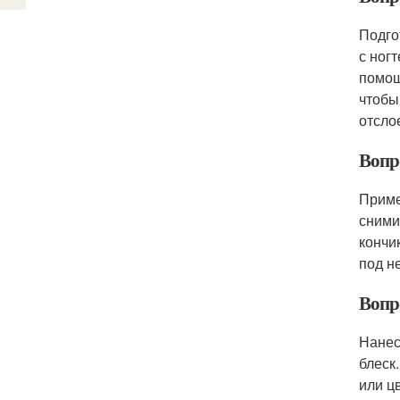
Подго
с ног
помощ
чтобы
отсло
Вопр
Приме
сними
кончи
под н
Вопр
Нанес
блеск
или ц