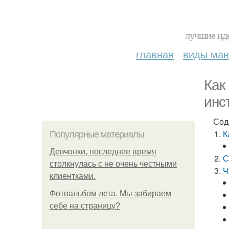
лучшие иде
главная
виды ма
Как
инс
Сод
К
Популярные материалы
Девчонки, последнее время
С
столкнулась с не очень честными
Ч
клиентками.
Фотоальбом лета. Мы забираем
себе на страницу?