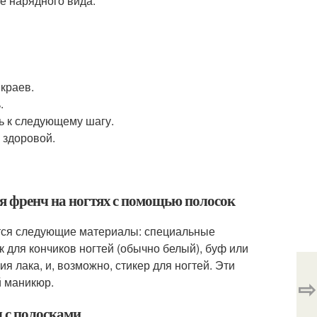
ее нарядного вида.
краев.
.
ь к следующему шагу.
 здоровой.
ия френч на ногтях с помощью полосок
ятся следующие материалы: специальные
 для кончиков ногтей (обычно белый), буф или
ия лака, и, возможно, стикер для ногтей. Эти
⇨
й маникюр.
ч с полосками