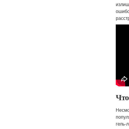
излиш
ошибо
расст
Что
Несмо
попул
гель-