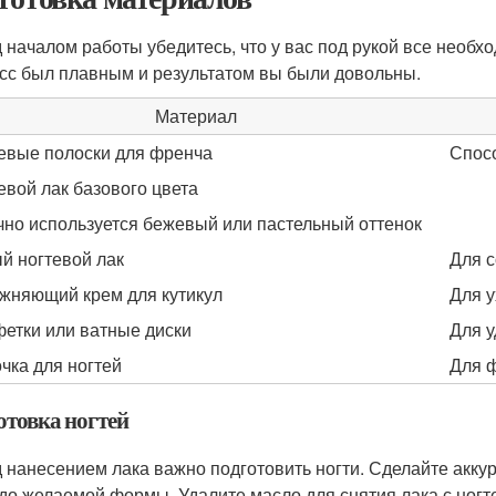
 началом работы убедитесь, что у вас под рукой все необх
сс был плавным и результатом вы были довольны.
Материал
евые полоски для френча
Спос
евой лак базового цвета
но используется бежевый или пастельный оттенок
й ногтевой лак
Для с
жняющий крем для кутикул
Для у
етки или ватные диски
Для у
чка для ногтей
Для 
отовка ногтей
 нанесением лака важно подготовить ногти. Сделайте акку
 до желаемой формы. Удалите масло для снятия лака с ногт