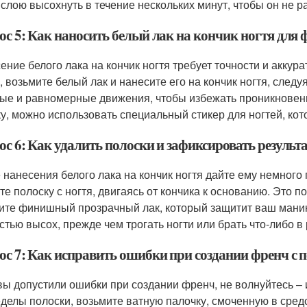
 слою высохнуть в течение нескольких минут, чтобы он не 
ос 5: Как наносить белый лак на кончик ногтя для 
ение белого лака на кончик ногтя требует точности и аккура
, возьмите белый лак и нанесите его на кончик ногтя, следу
ые и равномерные движения, чтобы избежать проникновения
у, можно использовать специальный стикер для ногтей, кот
с 6: Как удалить полоски и зафиксировать результ
 нанесения белого лака на кончик ногтя дайте ему немного 
те полоску с ногтя, двигаясь от кончика к основанию. Это 
ите финишный прозрачный лак, который защитит ваш маникю
стью высох, прежде чем трогать ногти или брать что-либо в 
ос 7: Как исправить ошибки при создании френч с 
вы допустили ошибки при создании френч, не волнуйтесь – 
еделы полоски, возьмите ватную палочку, смоченную в средс