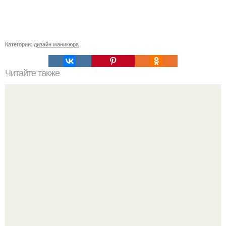
Категории:
дизайн маникюра
Читайте также
Уход за собой по 30 минут в день. План ухода за собой
всего лишь за 30 минут в день.