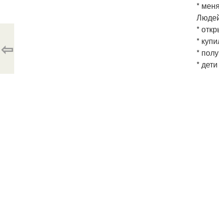
* мен
Людей
* отк
* куп
⇦
* пол
* дет