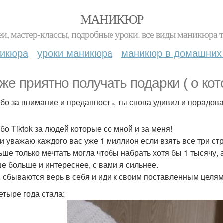
МАНИКЮР
и, мастер-классы, подробные уроки. все виды маникюра т
никюра
уроки маникюра
маникюр в домашних
 же приятно получать подарки ( о ко
бо за внимание и преданность, ты снова удивил и порадов
бо Tiktok за людей которые со мной и за меня!
и уважаю каждого вас уже 1 миллион если взять все три ст
ьше только мечтать могла чтобы набрать хотя бы 1 тысячу, а
е больше и интереснее, с вами я сильнее.
 сбываются верь в себя и иди к своим поставленным целям,
етыре года стала: