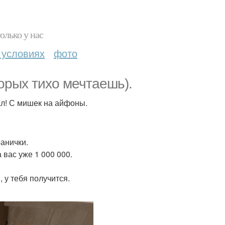
олько у нас
 условиях
фото
торых тихо мечтаешь).
ал! С мишек на айфоны.
ранички.
 вас уже 1 000 000.
 у тебя получится.