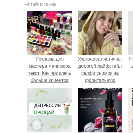
Читайте также
Реклама для
Ультрареалистичный
П
мастера маникюра
дорогой лайфстайл
текст. Как привлечь
селфи снимок на
больше клиентов
фронтальную
на маникюр
камеру.