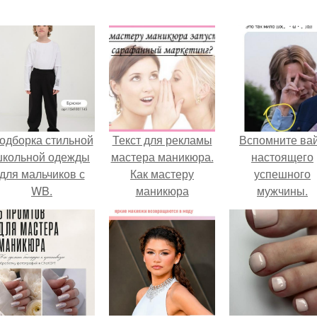
одборка стильной
Текст для рекламы
Вспомните ва
школьной одежды
мастера маникюра.
настоящего
для мальчиков с
Как мастеру
успешного
WB.
маникюра
мужчины.
запустить
сарафанный
маркетинг?