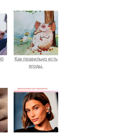
йб
Как правильно eсть
ягоды.