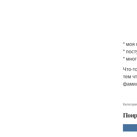
* моя
* пос
* мно
Что-т
тем ч
фамил
Категори
Понр