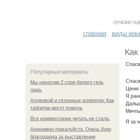
лучшие иде
главная
виды ма
Как
Спаси
Популярные материалы
Спаси
Мы наносим 2 слоя белого гель
Ценю 
лака.
Я ран
Аллервэй и сезонные аллергии: Как
Дальш
таблетки могут помочь
Мечты
Все комментарии читать не стала.
Я за ч
Анонимно пожалуйста. Очень буду
благодарна за выставление