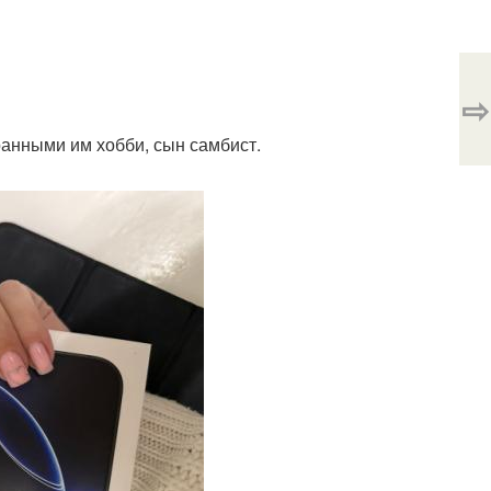
⇨
ранными им хобби, сын самбист.