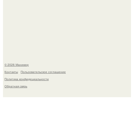
Селена Гомес дала фанатам хоть какой-то повод
успокоиться на фоне всех разговоров о свадьбе Тейлор
свифт.
© 2026 Маникюр
Контакты
Пользовательское соглашение
Политика конфидециальности
Обратная связь