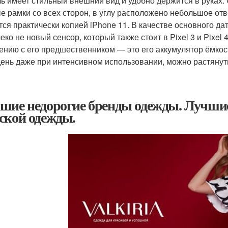
ь имеет стильный внешний вид и удобно держится в руках.
е рамки со всех сторон, в углу расположено небольшое отв
тся практически копией iPhone 11. В качестве основного да
еко не новый сенсор, который также стоит в Pixel 3 и Pixel
ению с его предшественником — это его аккумулятор ёмкос
день даже при интенсивном использовании, можно растянуть
шие недорогие бренды одежды. Лучшие
ской одежды.