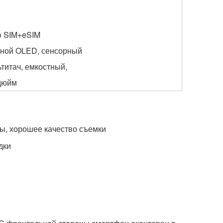
o SIM+eSIM
тной OLED, сенсорный
титач, емкостный,
 дюйм
ты, хорошее качество съемки
дки