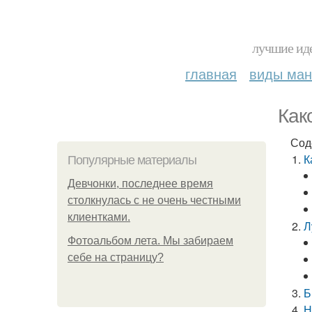
лучшие иде
главная
виды ма
Как
Сод
К
Популярные материалы
Девчонки, последнее время
столкнулась с не очень честными
клиентками.
Л
Фотоальбом лета. Мы забираем
себе на страницу?
Б
Н