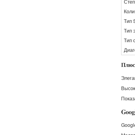
Степ
Коли
Тип 
Тип 
Тип 
Диаг
Плюс
Элега
Высок
Показ
Googl
Google