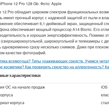
iPhone 12 Pro 128 Gb. Фото: Apple
e 12 Pro обладает широким спектром функциональных воз
ь имеет прочный корпус с надежной защитой от пыли и вла
ажение обеспечивает 6,1-дюймовый экран, защищенный спе
фона обеспечивает мощный процессор А14 Bionic. Его отл
водительность и хорошая энергоэффективность. Помимо это
 (сверхширокоугольной, широкоугольной и телекамеры с дв
ь одновременно сразу несколько снимков. Даже при плохом
ом качестве фотографий.
тика всемогуща? Типы ухаживающих средств. Учимся читать
е косметики? Как проверить средство на аллергенность? Ка
вные характеристики
ия ОС на начало продаж
iOS 
корпуса
кла
риал корпуса
стал