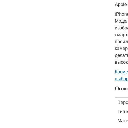
Apple 
iPhon
Модел
изобр
смарт
произ
камер
делат
высок
Косме
выбор
Осно
Верс
Тип 
Мате