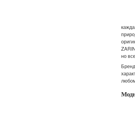
кажда
приро
ориги
ZARIN
но вс
Бренд
харак
любом
Модн