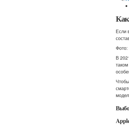
Как
Если 
соста
Фото: 
В 202
таком
особе
Чтобы
смарт
модел
Выбо
Apple