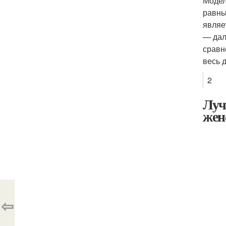
Модел
равны
являе
— дал
сравн
весь 
2
Луч
жен
⇦