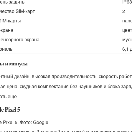
ень защиты
IP68
чество SIM-карт
2
SIM-карты
nan
экрана
цве
сенсорного экрана
муль
ональ
6,1
ы и минусы
нтный дизайн, высокая производительность, скорость рабо
ая цена, скудная комплектация без наушников и блока заря
ать еще
e Pixel 5
 Pixel 5. Фото: Google