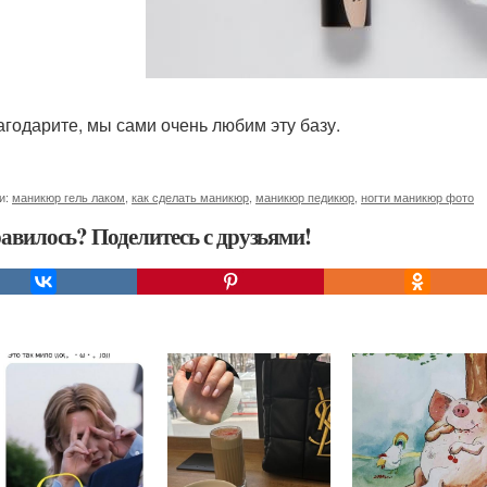
агодарите, мы сами очень любим эту базу.
и:
маникюр гель лаком
,
как сделать маникюр
,
маникюр педикюр
,
ногти маникюр фото
авилось? Поделитесь с друзьями!