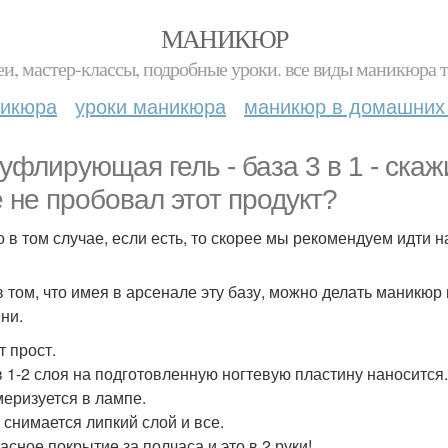
МАНИКЮР
и, мастер-классы, подробные уроки. все виды маникюра т
никюра
уроки маникюра
маникюр в домашних
уфлирующая гель - база 3 в 1 - скажи
 не пробовал этот продукт?
 в том случае, если есть, то скорее мы рекомендуем идти на 
в том, что имея в арсенале эту базу, можно делать маникюр
ни.
т прост.
в 1-2 слоя на подготовленную ногтевую пластину наносится.
еризуется в лампе.
 снимается липкий слой и все.
асное покрытие за полчаса и это в 2 руки!