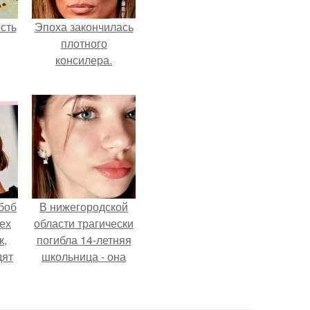
сть
Эпоха закончилась
плотного
консилера.
боб
В нижегородской
тех
области трагически
к,
погибла 14-летняя
дят
школьница - она
.
покончила с собой
на фоне подготовки
к контрольной по