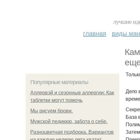
лучшие иде
главная
виды ма
Кам
еще
Только
Популярные материалы
Дело 
Аллервэй и сезонные аллергии: Как
време
таблетки могут помочь
Секре
Мы рисуем брови.
База 
Мужской педикюр, забота о себе.
Полим
Затем
Разноцветная подборка. Вариантов
Прекр
на каждую неделю лета хватит.