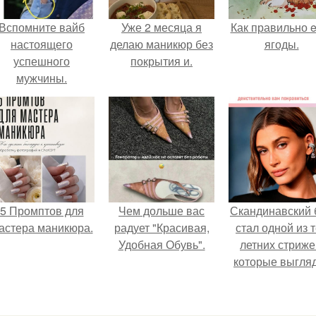
Вспомните вайб
Уже 2 месяца я
Как правильно e
настоящего
делаю маникюр без
ягоды.
успешного
покрытия и.
мужчины.
5 Промптов для
Чем дольше вас
Скандинавский 
астера маникюра.
радует "Красивая,
стал одной из 
Удобная Обувь".
летних стриже
которые выгля
очень просто