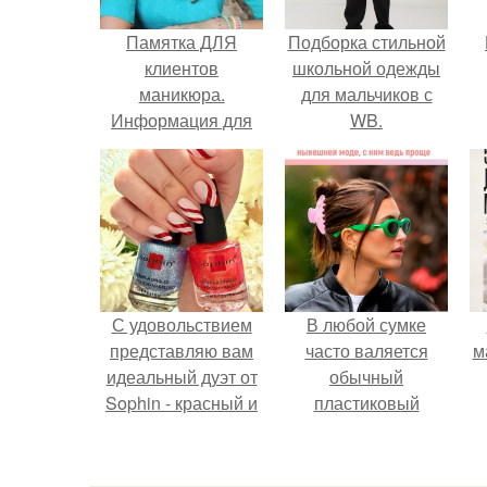
Памятка ДЛЯ
Подборка стильной
клиентов
школьной одежды
маникюра.
для мальчиков с
Информация для
WB.
моих дорогих и
уважаемых
клиентов.
С удовольствием
В любой сумке
представляю вам
часто валяется
м
идеальный дуэт от
обычный
Sophin - красный и
пластиковый
синий оттенки Sand
крабик.
Effect номер 0299 и
номер 0262.