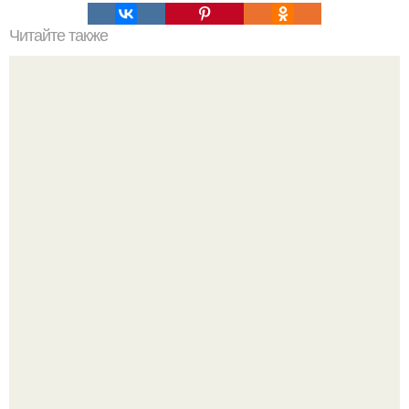
Читайте также
Как ухаживать за волосами и ногтями?
Стильный образ для девочек.