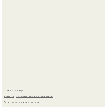
Скандинавский боб стал одной из тех летних стрижек,
которые выглядят очень просто.
В нижегородской области трагически погибла 14-летняя
школьница - она покончила с собой на фоне подготовки к
контрольной по английскому языку.
© 2026 Маникюр
Контакты
Пользовательское соглашение
Политика конфидециальности