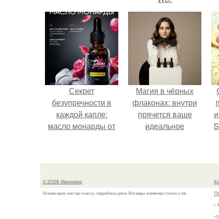
Секрет
Магия в чёрных
безупречности в
флаконах: внутри
каждой капле:
прячется ваше
и
масло монарды от
идеальное
S
Demi Sweet.
настроение.
с
E
© 2026 Маникюр
К
П
Лучшие идеи, мастер-классы, подробные уроки. Все виды маникюра только у нас
г.
«З