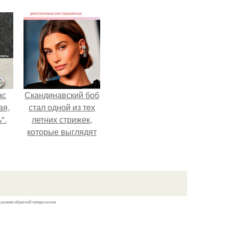
ас
Скандинавский боб
ая,
стал одной из тех
".
летних стрижек,
которые выглядят
очень просто.
казании обратной гиперссылки.