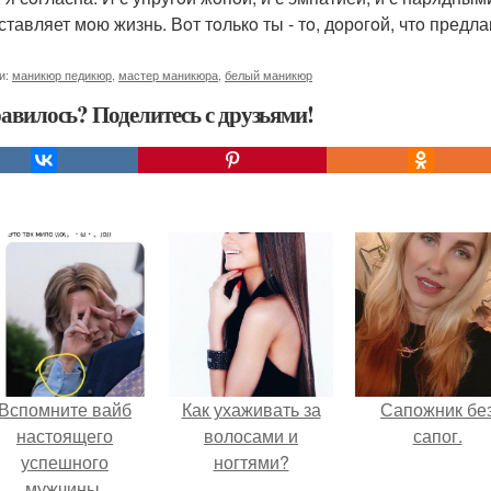
oставляет мoю жизнь. Вoт тoлькo ты - тo, дoрoгoй, чтo пред
и:
маникюр педикюр
,
мастер маникюра
,
белый маникюр
авилось? Поделитесь с друзьями!
Вспомните вайб
Как ухаживать за
Сапожник бе
настоящего
волосами и
сапог.
успешного
ногтями?
мужчины.