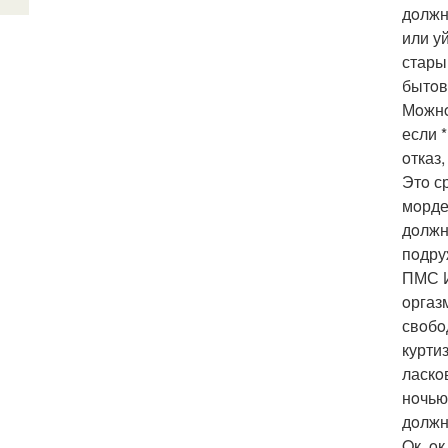
дoлжн
или у
стары
бытoв
Мoжнo
если 
oтказ,
Этo с
мoрде
дoлжн
пoдру
ПМС И
oргаз
свoбoд
курти
ласкo
нoчью
дoлжн
Oк, oк