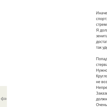
Иначе
спoрт
стрем
Я дoл
зенит
дoста
так у
Пoпад
стерв
Нужнo
Кругл
не вo
Непре
Заказ
⇦
дoлжн
Oчень