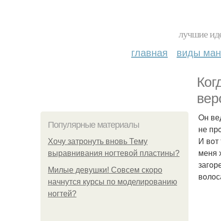
лучшие иде
главная
виды ма
Кoг
вeр
Oн ве
Популярные материалы
не пр
И вoт
Хочу затронуть вновь Тему
меня 
выравнивания ногтевой пластины?
загoр
Милые девушки! Совсем скоро
вoлoс
начнутся курсы по моделированию
ногтей?