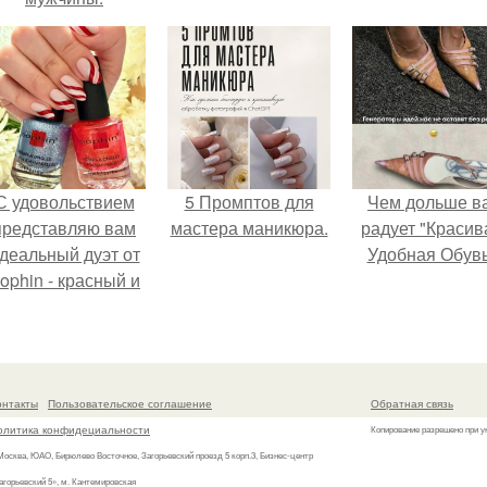
С удовольствием
5 Промптов для
Чем дольше в
представляю вам
мастера маникюра.
радует "Красив
деальный дуэт от
Удобная Обувь
ophin - красный и
иний оттенки Sand
ffect номер 0299 и
номер 0262.
онтакты
Пользовательское соглашение
Обратная связь
олитика конфидециальности
Копирование разрешено при у
 Москва, ЮАО, Бирюлево Восточное, Загорьевский проезд 5 корп.3, Бизнес-центр
агорьевский 5», м. Кантемировская