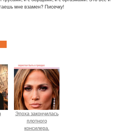
лагаешь мне взамен? Пиcечку!
з
Эпоха закончилась
плотного
консилера.