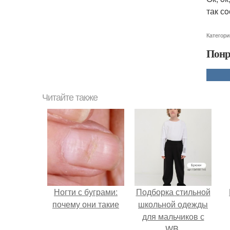
так с
Категори
Понр
Читайте также
Ногти с буграми:
Подборка стильной
почему они такие
школьной одежды
для мальчиков с
WB.