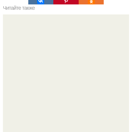
Читайте также
Реклама маникюра. Как написать продающий текст
Стильный образ для девочек.