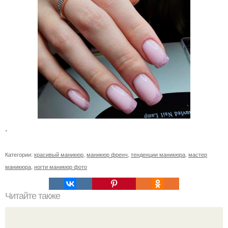
.
Категории:
красивый маникюр
,
маникюр френч
,
тенденции маникюра
,
мастер
маникюра
,
ногти маникюр фото
Читайте также