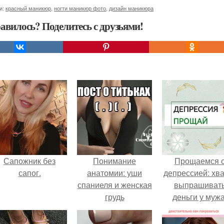
и:
красный маникюр
,
ногти маникюр фото
,
дизайн маникюра
авилось? Поделитесь с друзьями!
Сапожник без
Понимание
Прощаемся 
сапог.
анатомии: уши
депрессией: хва
спаниеля и женская
выпрашиват
грудь
деньги у мужа