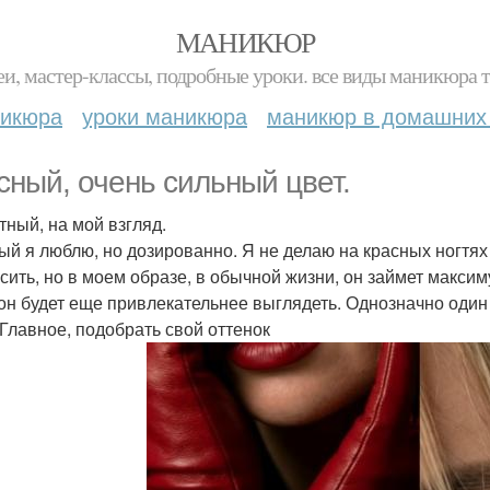
МАНИКЮР
и, мастер-классы, подробные уроки. все виды маникюра т
никюра
уроки маникюра
маникюр в домашних
сный, очень сильный цвет.
тный, на мой взгляд.
ый я люблю, но дозированно. Я не делаю на красных ногтя
осить, но в моем образе, в обычной жизни, он займет максиму
 он будет еще привлекательнее выглядеть. Однозначно оди
 Главное, подобрать свой оттенок