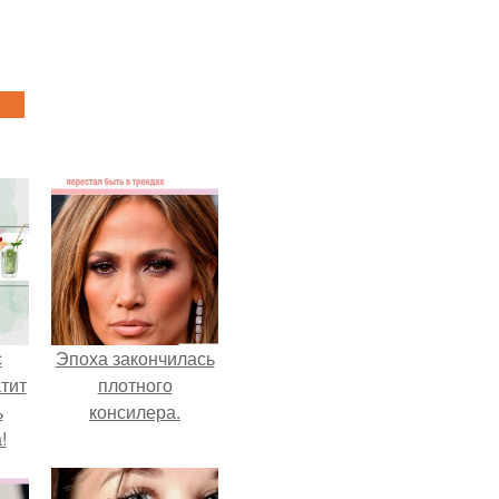
с
Эпоха закончилась
тит
плотного
ь
консилера.
!