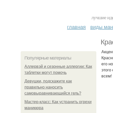
лучшие иде
главная
виды ма
Кра
Акцен
Красн
Популярные материалы
его н
Аллервэй и сезонные аллергии: Как
этого
таблетки могут помочь
всем!
Девушки, подскажите как
правильно наносить
самовыравнивающийся гель?
Мастер-класс: Как устранить огрехи
маникюра