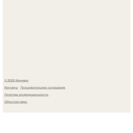
В нижегородской области трагически погибла 14-летняя
школьница - она покончила с собой на фоне подготовки к
контрольной по английскому языку.
© 2026 Маникюр
Контакты
Пользовательское соглашение
Политика конфидециальности
Обратная связь