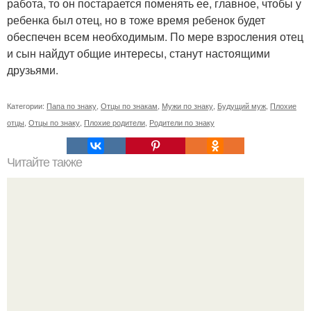
работа, то он постарается поменять ее, главное, чтобы у
ребенка был отец, но в тоже время ребенок будет
обеспечен всем необходимым. По мере взросления отец
и сын найдут общие интересы, станут настоящими
друзьями.
Категории:
Папа по знаку
,
Отцы по знакам
,
Мужи по знаку
,
Будущий муж
,
Плохие
отцы
,
Отцы по знаку
,
Плохие родители
,
Родители по знаку
Читайте также
Когда стричь ногти к деньгам. 33 народные приметы,
чтобы привлечь деньги в дом.