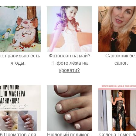
ак правильно eсть
Фотоплан на май?
Сапожник бе
ягоды.
1. фото лёжа на
сапог.
кровати?
5 Промптов для
Нюдовый педикюр -
Селена Гомес д