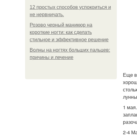
12 простых способов успокоиться и
не нервничать.
Розово черный маникюр на
короткие ногти: как сделать
стильное и эффективное решение
Волны на ногтях больших пальцев:
причины и лечение
Еще в
хорош
столь
лунны
1 мая
запла
разоч
2-4 М