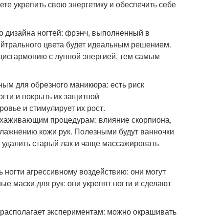
те укрепить свою энергетику и обеспечить себе
о дизайна ногтей: фрэнч, выполненный в
ейтрального цвета будет идеальным решением.
в дисгармонию с лунной энергией, тем самым
тным для обрезного маникюра: есть риск
огти и покрыть их защитной
овье и стимулирует их рост.
 ухаживающим процедурам: влияние скорпиона,
влажнению кожи рук. Полезными будут ванночки
т удалить старый лак и чаще массажировать
ь ногти агрессивному воздействию: они могут
е маски для рук: они укрепят ногти и сделают
е располагает экспериментам: можно окрашивать