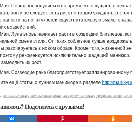
 Мая. Перед полнолунием и во время его ощущается нехват
вать ногти не следует: есть риск не только ухудшить состоян
 нанести на ногти укрепляющую питательную эмаль: она за
их воздействий.
 Мая. Луна вновь начинает расти в созвездии близнецов, ко
нальной смене стиля. От таких соблазнов лучше воздержать
вы разочаруетесь в новом образе. Кроме того, жизненной э
 поэтому рекомендуется исключительно щадящий маникюр. Ж
 замедлить их рост.
 Мая. Созвездие рака благоприятствует запланированному п
ите ещё статьи о лунном маникюре в разделе
http://manikyu
и:
лунный маникюр
,
ногти маникюр фото
,
как сделать маникюр
,
дизайн маникюра
,
мани
авилось? Поделитесь с друзьями!