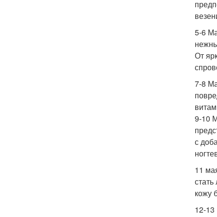
предп
везен
5-6 М
нежны
От яр
спров
7-8 М
повре
витам
9-10 
предс
с доб
ногте
11 ма
стать
кожу 
12-13