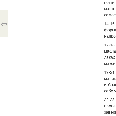
ногти
масте
самос
⇦
14-16
форма
напро
17-18
масла
лаках
макси
19-21
маник
избра
себе 
22-23
проце
завер