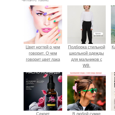
Цвет ногтей о чем
Подборка стильной
К
говорит. О чем
школьной одежды
говорит цвет лака
для мальчиков с
WB.
Секрет
В любой сумке