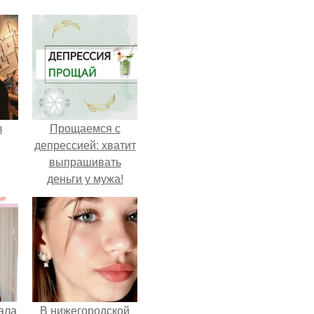
з
Прощаемся с
депрессией: хватит
выпрашивать
деньги у мужа!
ала
В нижегородской