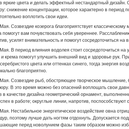
 в яркие цвета и делать эффектный нестандартный дизайн.
ру: снижение концентрации, которое характерно в период 
тоятельно воплотить свои идеи.
 Мая. Созвездие козерога благоприятствует классическому 
 помогут вам почувствовать себя увереннее. Расслаблению
тив, усилят внимательность и помогут сосредоточиться на 
 Мая. В период влияния водолея стоит сосредоточиться на 
 и крема помогут улучшить внешний вид и здоровье рук. П
 серебристого цвета или оттенках синего, тогда энергия воз
мально благоприятно.
 Мая. Созвездие рыб, обостряющее творческое мышление, 
юру. В это время можно без опасений воплощать свои давни
в в качестве дизайна геометрический орнамент, выполненны
успех в работе; округлые линии, напротив, поспособствуют 
 Мая. Нестабильное энергетическое воздействие овна отриц
дур, поэтому лучше дать ногтям отдохнуть. Допускается по
шающие перед новолунием фазы таким образом можно изба