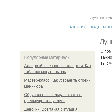
лучшие иде
главная
виды ма
Лун
С пом
важно
Популярные материалы
вы см
Аллервэй и сезонные аллергии: Как
таблетки могут помочь
Мастер-класс: Как устранить огрехи
маникюра
Обручальные кольца на заказ -
преимущества услуги
Девочки! Вот такая ситуация.