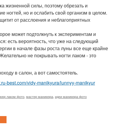
ка жизненной силы, поэтому обрезать и
ие ногтей, но и ослабить свой организм в целом.
щитит от расслоения и неблагоприятных
торое может подтолкнуть к экспериментам и
ся: есть вероятность, что уже на следующий
нергии в начале фазы роста луны все еще крайне
елательно не покрывать ногти лаком - это
оходу в салон, а вот самостоятель.
r.ru-best.com/vidy-manikyura/lunnyy-manikyur
кюр лаком фото
,
мастер маникюра
,
идеи маникюра фото