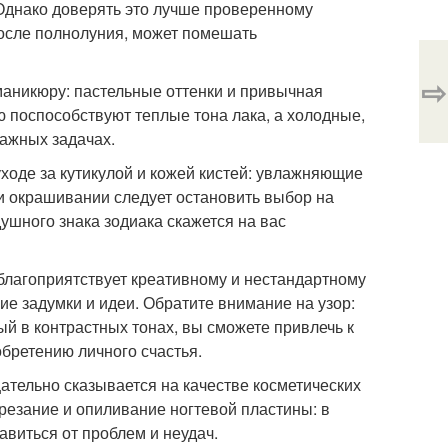
 Однако доверять это лучше проверенному
после полнолуния, может помешать
⇨
маникюру: пастельные оттенки и привычная
 поспособствуют теплые тона лака, а холодные,
важных задачах.
уходе за кутикулой и кожей кистей: увлажняющие
ри окрашивании следует остановить выбор на
душного знака зодиака скажется на вас
благоприятствует креативному и нестандартному
е задумки и идеи. Обратите внимание на узор:
й в контрастных тонах, вы сможете привлечь к
обретению личного счастья.
ательно сказывается на качестве косметических
дрезание и опиливание ногтевой пластины: в
виться от проблем и неудач.