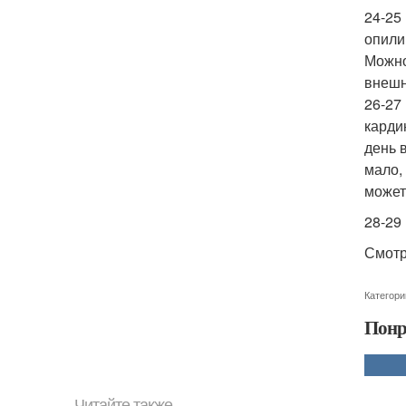
24-25
опили
Можно
внешн
26-27
карди
день 
мало,
может
28-29
Смотр
Категори
Понр
Читайте также