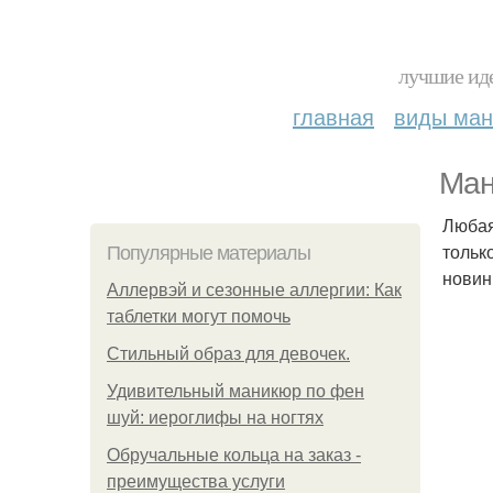
лучшие иде
главная
виды ма
Ман
Любая
тольк
Популярные материалы
новин
Аллервэй и сезонные аллергии: Как
таблетки могут помочь
Стильный образ для девочек.
Удивительный маникюр по фен
шуй: иероглифы на ногтях
Обручальные кольца на заказ -
преимущества услуги