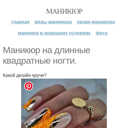
МАНИКЮР
главная
виды маникюра
уроки маникюра
маникюр в домашних условиях
фото
Маникюр на длинные
квадратные ногти.
Какой дизайн круче?