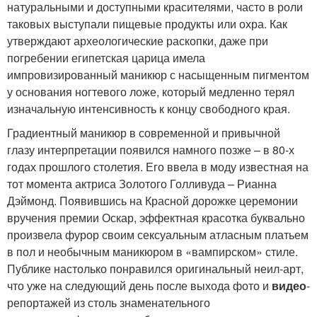
натуральными и доступными красителями, часто в роли
таковых выступали пищевые продукты или охра. Как
утверждают археологические раскопки, даже при
погребении египетская царица имела
импровизированный маникюр с насыщенным пигментом
у основания ногтевого ложе, который медленно терял
изначальную интенсивность к концу свободного края.
Градиентный маникюр в современной и привычной
глазу интерпретации появился намного позже – в 80-х
годах прошлого столетия. Его ввела в моду известная на
тот момента актриса Золотого Голливуда – Рианна
Дэймонд. Появившись на Красной дорожке церемонии
вручения премии Оскар, эффектная красотка буквально
произвела фурор своим сексуальным атласным платьем
в пол и необычным маникюром в «вампирском» стиле.
Публике настолько понравился оригинальный неил-арт,
что уже на следующий день после выхода фото и
видео
-
репортажей из столь знаменательного