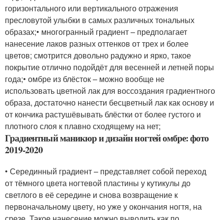
горизонтального или вертикального отражения
пресловутой улыбки в самых различных тональных
образах;• многогранный градиент – предполагает
нанесение лаков разных оттенков от трех и более
цветов; смотрится довольно радужно и ярко, такое
покрытие отлично подойдёт для весенней и летней поры
года;• омбре из блёсток – можно вообще не
использовать цветной лак для воссоздания градиентного
образа, достаточно нанести бесцветный лак как основу и
от кончика растушёвывать блёстки от более густого и
плотного слоя к плавно сходящему на нет;
Градиентный маникюр и дизайн ногтей омбре: фото
2019-2020
• Серединный градиент – представляет собой переход
от тёмного цвета ногтевой пластины у кутикулы до
светлого в её середине и снова возвращение к
первоначальному цвету, но уже у окончания ногтя, на
срезе. Такое нанесение можно выводить как по