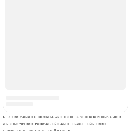
Секрет безупречности в каждой капле: масло монарды
от Demi Sweet.
Магия в чёрных флаконах: внутри прячется ваше
идеальное настроение.