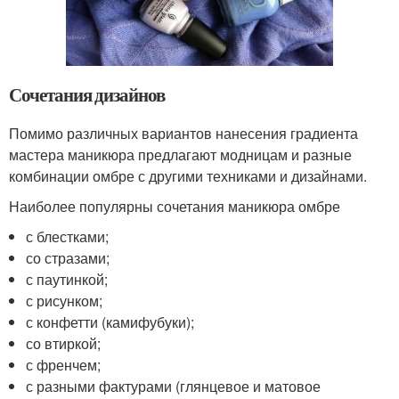
Сочетания дизайнов
Помимо различных вариантов нанесения градиента
мастера маникюра предлагают модницам и разные
комбинации омбре с другими техниками и дизайнами.
Наиболее популярны сочетания маникюра омбре
с блестками;
со стразами;
с паутинкой;
с рисунком;
с конфетти (камифубуки);
со втиркой;
с френчем;
с разными фактурами (глянцевое и матовое