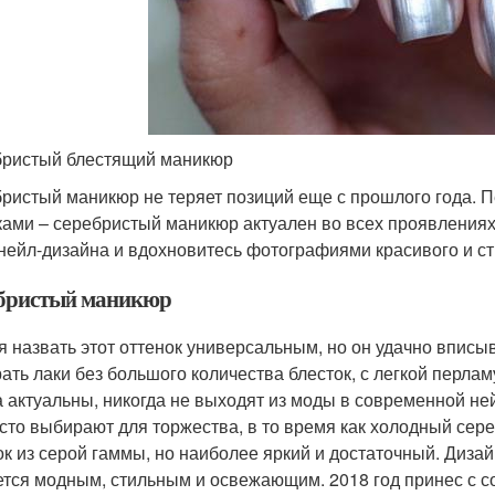
ристый блестящий маникюр
ристый маникюр не теряет позиций еще с прошлого года. П
ками – серебристый маникюр актуален во всех проявлениях.
 нейл-дизайна и вдохновитесь фотографиями красивого и с
бристый маникюр
я назвать этот оттенок универсальным, но он удачно вписы
ать лаки без большого количества блесток, с легкой перла
а актуальны, никогда не выходят из моды в современной не
асто выбирают для торжества, в то время как холодный сере
ок из серой гаммы, но наиболее яркий и достаточный. Дизайн
ется модным, стильным и освежающим. 2018 год принес с с