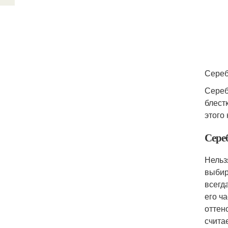
Сереб
Сереб
блест
этого
Сере
Нельз
выбир
всегд
его ч
оттен
счита