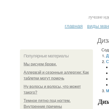
лучшие иде
главная
виды ма
Диз
Сод
Д
Популярные материалы
С
Мы рисуем брови.
Аллервэй и сезонные аллергии: Как
таблетки могут помочь
Ну волосы и волосы, что может
М
такого?
Диз
Темное пятно под ногтем.
Внутренние причины