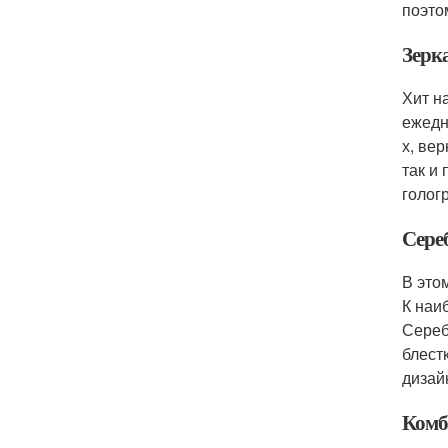
поэто
Зерк
Хит н
ежедн
х, ве
так и
голог
Сере
В это
К наи
Сереб
блест
дизай
Комб