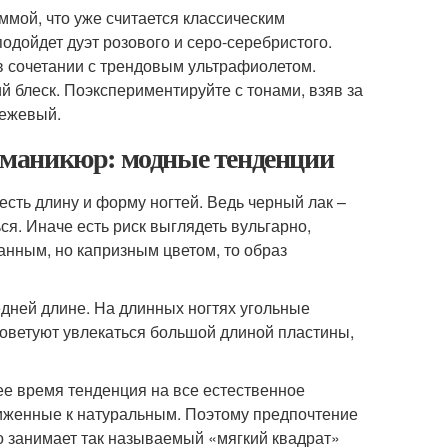
ммой, что уже считается классическим
одойдет дуэт розового и серо-серебристого.
в сочетании с трендовым ультрафиолетом.
 блеск. Поэкспериментируйте с тонами, взяв за
бежевый.
маникюр: модные тенденции
есть длину и форму ногтей. Ведь черный лак –
ся. Иначе есть риск выглядеть вульгарно,
анным, но капризным цветом, то образ
едней длине. На длинных ногтях угольные
советуют увлекаться большой длиной пластины,
ее время тенденция на все естественное
лиженные к натуральным. Поэтому предпочтение
о занимает так называемый «мягкий квадрат»