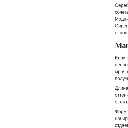
Сереб
сочет
Модни
Сирен
основ
Ман
Если 
непро
мрачн
получ
Длина
оттен
если 
Форма
набир
отдае