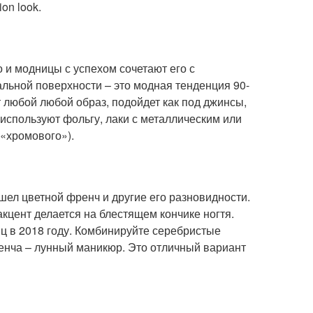
on look.
 и модницы с успехом сочетают его с
льной поверхности – это модная тенденция 90-
т любой любой образ, подойдет как под джинсы,
 используют фольгу, лаки с металлическим или
«хромового»).
шел цветной френч и другие его разновидности.
кцент делается на блестящем кончике ногтя.
иц в 2018 году. Комбинируйте серебристые
ренча – лунный маникюр. Это отличный вариант