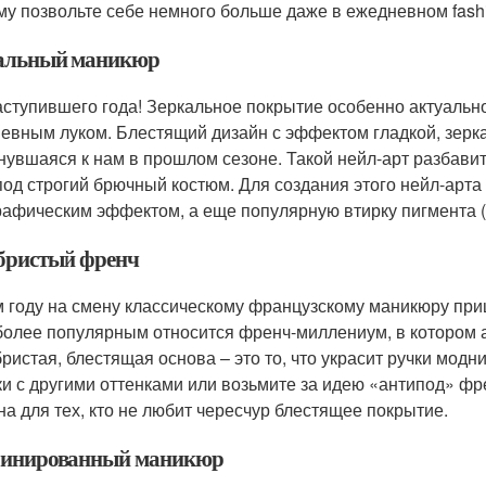
му позвольте себе немного больше даже в ежедневном fashi
альный маникюр
аступившего года! Зеркальное покрытие особенно актуально
евным луком. Блестящий дизайн с эффектом гладкой, зерка
рнувшаяся к нам в прошлом сезоне. Такой нейл-арт разбави
 под строгий брючный костюм. Для создания этого нейл-арта
рафическим эффектом, а еще популярную втирку пигмента (
бристый френч
м году на смену классическому французскому маникюру при
более популярным относится френч-миллениум, в котором а
ристая, блестящая основа – это то, что украсит ручки модн
ки с другими оттенками или возьмите за идею «антипод» ф
на для тех, кто не любит чересчур блестящее покрытие.
инированный маникюр