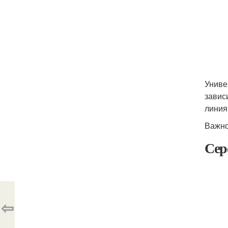
Униве
завис
линия
Важно
Сер
⇦