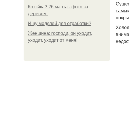
Сущес
Котэйка? 26 марта - фото за
самым
деревом.
покры
Ищу моделей для отработки?
Холод
Женщина: господи, он уходит,
внима
уходит, уходит от меня!
недос