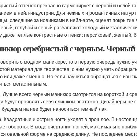
ристый оттенок прекрасно гармонирует с черной и белой га
анием в нейл-индустрии. Для нежных и романтичных натур п
цы, следящие за новинками в нейл-арте, оценят покрытие 
евый, голубой и серый разбавляют холодный металлический
у даже теплые контрастные оттенки: персиковый, желтый, 
икюр серебристый с черным. Черный 
говорить о модном маникюре, то в первую очередь нужно уч
стой материал для творчества, с ним нужно уметь обращать
о или даже смешно. Но если научиться обращаться с изыск
иться мегастильным.
. Лучше всего черный маникюр смотрится на короткой и ср
ки будут проявлять себя слишком эпатажно. Дизайнеры не 
в будущем на нее будет наноситься темный лак.
. Квадратные и острые ногти уходят в прошлое. В настоящ
ает обороты. В моде очертания ногтей, максимально приб
тся овальной форме на среднюю длину. Не последнее мест