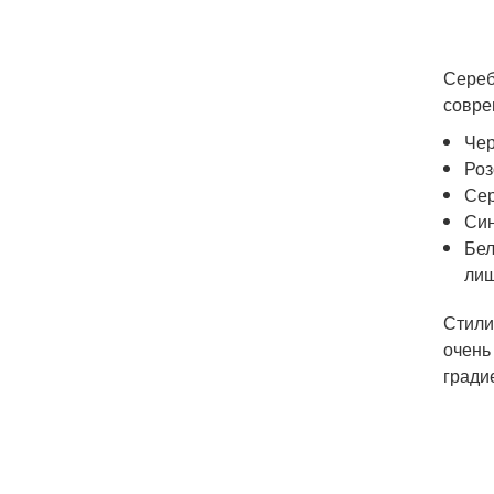
Сереб
совре
Чер
Роз
Сер
Син
Бел
лиш
Стили
очень
гради