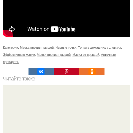
Категории:
Маска против прыщей
,
Черные точки
,
Точки в домашних условиях
,
Эффективные маски
,
Маски против прыщей
,
Маска от прыщей
,
Аптечные
препараты
Читайте также