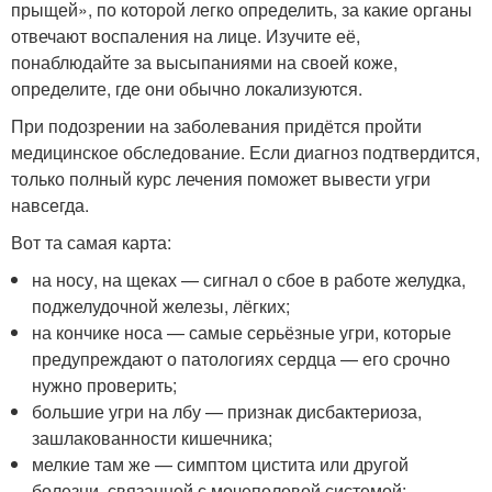
прыщей», по которой легко определить, за какие органы
отвечают воспаления на лице. Изучите её,
понаблюдайте за высыпаниями на своей коже,
определите, где они обычно локализуются.
При подозрении на заболевания придётся пройти
медицинское обследование. Если диагноз подтвердится,
только полный курс лечения поможет вывести угри
навсегда.
Вот та самая карта:
на носу, на щеках — сигнал о сбое в работе желудка,
поджелудочной железы, лёгких;
на кончике носа — самые серьёзные угри, которые
предупреждают о патологиях сердца — его срочно
нужно проверить;
большие угри на лбу — признак дисбактериоза,
зашлакованности кишечника;
мелкие там же — симптом цистита или другой
болезни, связанной с мочеполовой системой;