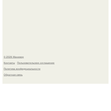
В нижегородской области трагически погибла 14-летняя
школьница - она покончила с собой на фоне подготовки к
контрольной по английскому языку.
© 2026 Маникюр
Контакты
Пользовательское соглашение
Политика конфидециальности
Обратная связь