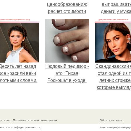
ценообразования:
выпрашиват
расчет стоимости
деньги у мужа
услуг (Beautyday.
Десять лет назад
Нюдовый педикюр -
Скандинавский 
все красили веки
это "Тихая
стал одной из 
лотными слоями.
Роскошь" в уходе.
летних стриже
которые выгля
очень просто
онтакты
Пользовательское соглашение
Обратная связь
олитика конфидециальности
Копирование разрешено при у