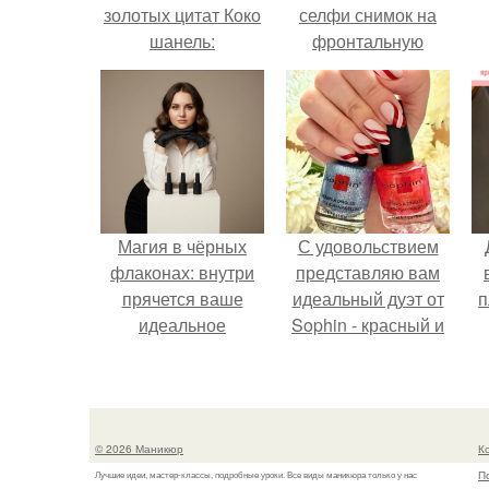
золотых цитат Коко
селфи снимок на
шанель:
фронтальную
камеру.
Магия в чёрных
С удовольствием
флаконах: внутри
представляю вам
прячется ваше
идеальный дуэт от
п
идеальное
Sophin - красный и
настроение.
синий оттенки Sand
Effect номер 0299 и
номер 0262.
© 2026 Маникюр
К
П
Лучшие идеи, мастер-классы, подробные уроки. Все виды маникюра только у нас