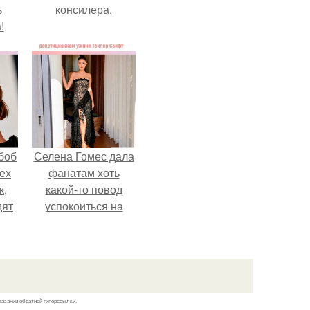
ь
консилера.
!
боб
Селена Гомес дала
тех
фанатам хоть
к,
какой-то повод
дят
успокоиться на
.
фоне всех
разговоров о
свадьбе Тейлор
свифт.
казании обратной гиперссылки.