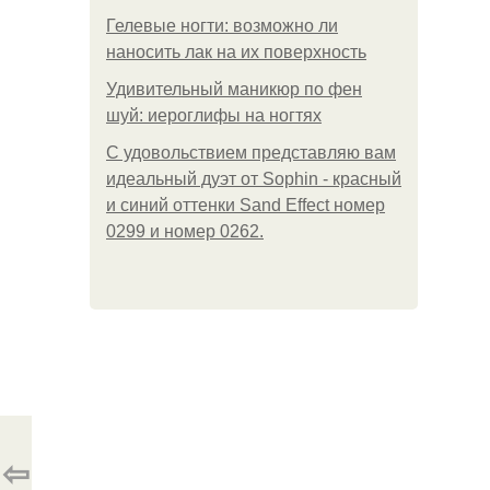
Гелевые ногти: возможно ли
наносить лак на их поверхность
Удивительный маникюр по фен
шуй: иероглифы на ногтях
С удовольствием представляю вам
идеальный дуэт от Sophin - красный
и синий оттенки Sand Effect номер
0299 и номер 0262.
⇦