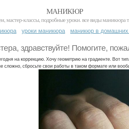
МАНИКЮР
и, мастер-классы, подробные уроки. все виды маникюра т
никюра
уроки маникюра
маникюр в домашних
тера, здравствуйте! Помогите, пожал
егодня на коррекцию. Хочу геометрию на градиенте. Вот типа
не сложно, сбросьте свои работы в таком формате или вооб