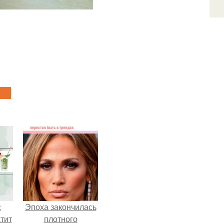
с
Эпоха закончилась
тит
плотного