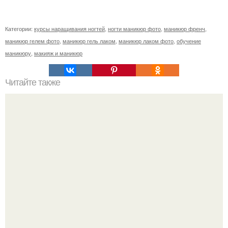
Категории:
курсы наращивания ногтей
,
ногти маникюр фото
,
маникюр френч
,
маникюр гелем фото
,
маникюр гель лаком
,
маникюр лаком фото
,
обучение
маникюру
,
макияж и маникюр
Читайте также
Вопрос: я владею салоном красоты, где делают
красивые прически, маникюр, педикюр, красят волосы и
все подобное.