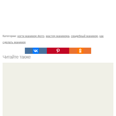
Категории:
ногти маникюр фото
,
мастер маникюра
,
свадебный маникюр
,
как
сделать маникюр
Читайте также
Как почистить белый матовый маникюр. Очищение
матовых ногтей