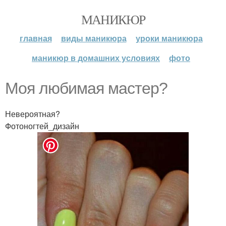
МАНИКЮР
главная
виды маникюра
уроки маникюра
маникюр в домашних условиях
фото
Моя любимая мастер?
Невероятная?
Фотоногтей_дизайн