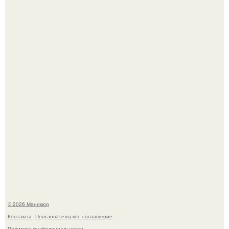
Скандинавский боб стал одной из тех летних стрижек,
которые выглядят очень просто.
Селена Гомес дала фанатам хоть какой-то повод
успокоиться на фоне всех разговоров о свадьбе Тейлор
свифт.
© 2026 Маникюр
Контакты
Пользовательское соглашение
Политика конфидециальности