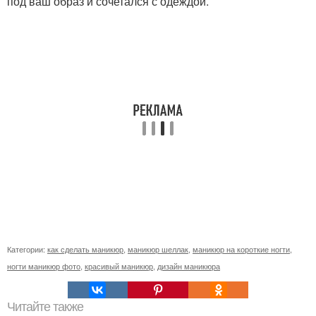
под ваш образ и сочетался с одеждой.
Категории:
как сделать маникюр
,
маникюр шеллак
,
маникюр на короткие ногти
,
ногти маникюр фото
,
красивый маникюр
,
дизайн маникюра
Читайте также