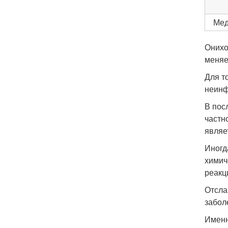
Меди
Онихо
меняе
Для т
неинф
В пос
частн
являе
Иногд
химич
реакц
Отсла
забол
Именн