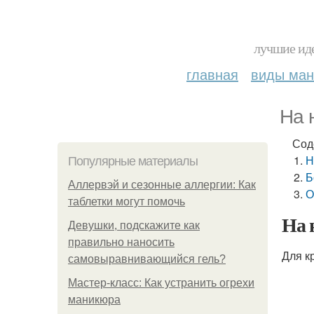
лучшие иде
главная
виды ма
На 
Сод
Н
Популярные материалы
Б
Аллервэй и сезонные аллергии: Как
О
таблетки могут помочь
На 
Девушки, подскажите как
правильно наносить
Для к
самовыравнивающийся гель?
Мастер-класс: Как устранить огрехи
маникюра