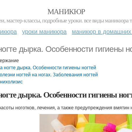
МАНИКЮР
и, мастер-классы, подробные уроки. все виды маникюра т
никюра
уроки маникюра
маникюр в домашних
ногте дырка. Особенности гигиены н
ержание
а ногте дырка. Особенности гигиены ногтей
олезни ногтей на ногах. Заболевания ногтей
нихолизис
ногте дырка. Особенности гигиены ног
расоты ноготков, лечения, а также предупреждения вмятин 