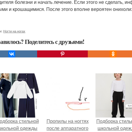
дителя болезни и начать лечение. Если этого не сделать, и
ыми и крошащимися. После этого вполне вероятен онихоли
и:
Ногти на ногах
авилось? Поделитесь с друзьями!
одборка стильной
Пропилы на ногтях
Подборка стиль
школьной одежды
после аппаратного
школьной оде