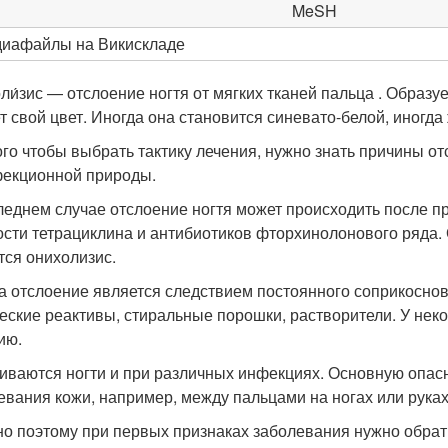
MeSH
афайлы на Викискладе
ли́зис — отслоение ногтя от мягких тканей пальца . Образуе
т свой цвет. Иногда она становится синевато-белой, иногда
ого чтобы выбрать тактику лечения, нужно знать причины 
екционной природы.
леднем случае отслоение ногтя может происходить после п
ости тетрациклина и антибиотиков фторхинолонового ряда.
тся онихолизис.
а отслоение является следствием постоянного соприкоснов
еские реактивы, стиральные порошки, растворители. У не
ию.
иваются ногти и при различных инфекциях. Основную опасн
евания кожи, например, между пальцами на ногах или руках
о поэтому при первых признаках заболевания нужно обрати