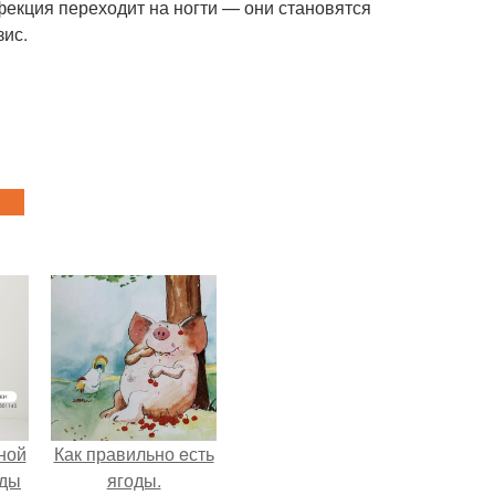
нфекция переходит на ногти — они становятся
зис.
ной
Как правильно eсть
жды
ягоды.