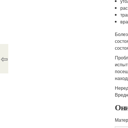
уто
рас
тра
вра
Болез
состо
состо
⇦
Пробл
испыт
посещ
наход
Неред
Вредн
Они
Матер