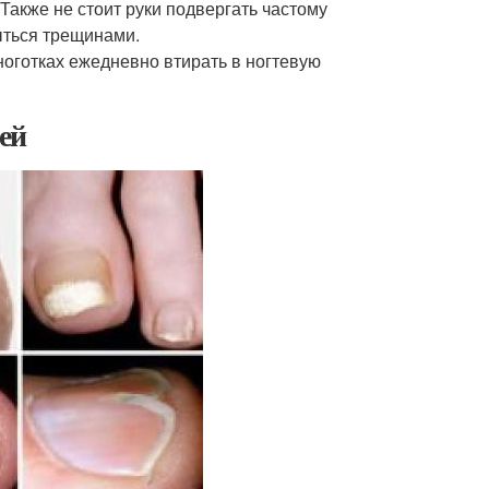
акже не стоит руки подвергать частому
рыться трещинами.
ноготках ежедневно втирать в ногтевую
ей