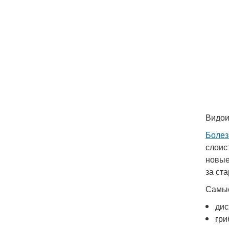
Видои
Болез
слоис
новые
за ст
Самые
дис
гри