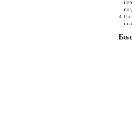
нео
воз
Пол
пла
Бол