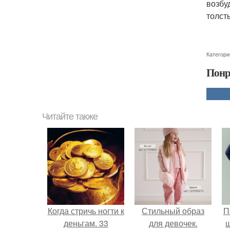
возбу
толст
Категори
Понр
Читайте также
Когда стричь ногти к
Стильный образ
П
деньгам. 33
для девочек.